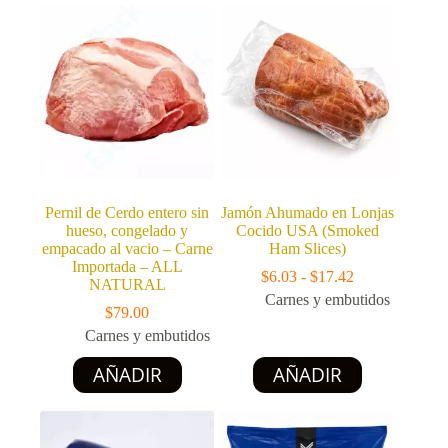
400
múltiples
g
variantes.
cantidad
Las
opciones
se
pueden
elegir
en
la
página
de
producto
Pernil de Cerdo entero sin
Jamón Ahumado en Lonjas
hueso, congelado y
Cocido USA (Smoked
empacado al vacio – Carne
Ham Slices)
Importada – ALL
Rango
$
6.03
-
$
17.42
NATURAL
de
Carnes y embutidos
precios:
$
79.00
desde
Carnes y embutidos
$6.03
Este
Este
hasta
AÑADIR
AÑADIR
producto
producto
$17.42
tiene
tiene
múltiples
múltiples
variantes.
variantes.