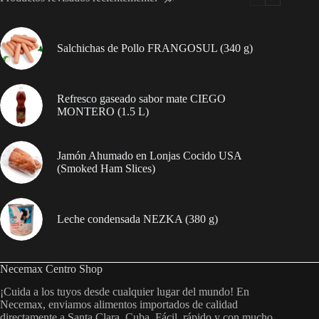
pueden
elegir
en
Salchichas de Pollo FRANGOSUL (340 g)
la
página
de
producto
Refresco gaseado sabor mate CIEGO
MONTERO (1.5 L)
Jamón Ahumado en Lonjas Cocido USA
(Smoked Ham Slices)
Leche condensada NEZKA (380 g)
Necemax Centro Shop
¡Cuida a los tuyos desde cualquier lugar del mundo! En
Necemax, enviamos alimentos importados de calidad
directamente a Santa Clara, Cuba. Fácil, rápido y con mucho