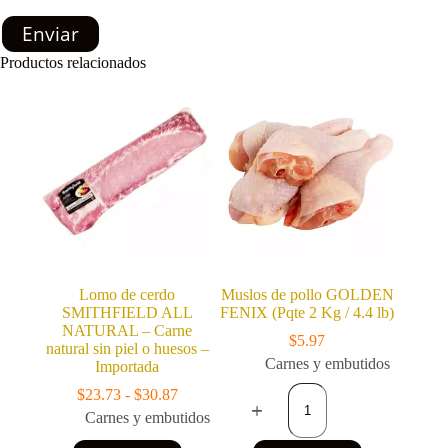
Enviar
Productos relacionados
Lomo de cerdo
Muslos de pollo GOLDEN
SMITHFIELD ALL
FENIX (Pqte 2 Kg / 4.4 lb)
NATURAL – Carne
$
5.97
natural sin piel o huesos –
Carnes y embutidos
Importada
Muslos
Rango
$
23.73
-
$
30.87
de
de
Carnes y embutidos
pollo
precios:
GOLDEN
Este
desde