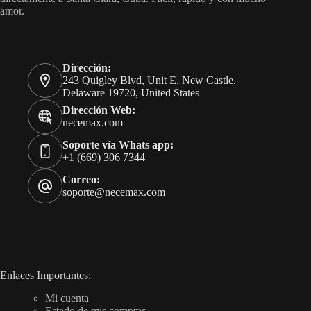
amor.
Dirección:
243 Quigley Blvd, Unit E, New Castle,
Delaware 19720, United States
Dirección Web:
necemax.com
Soporte vía Whats app:
+1 (669) 306 7344
Correo:
soporte@necemax.com
Enlaces Importantes:
Mi cuenta
Estado de mis compras