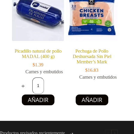
Las
Las
opciones
opciones
se
se
pueden
pueden
elegir
elegir
en
en
la
la
página
página
de
de
producto
producto
Picadillo natural de pollo
Pechuga de Pollo
MADAL (400 g)
Deshuesada Sin Piel
Member’s Mark
$
1.39
$
16.83
Carnes y embutidos
Carnes y embutidos
Picadillo
natural
de
pollo
Este
AÑADIR
AÑADIR
MADAL
producto
(400
tiene
g)
múltiples
cantidad
variantes.
Las
opciones
Productos revisados recientemente.
se