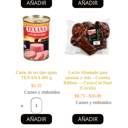
AÑADIR
AÑADIR
FENIX
producto
$23.73
(Pqte
tiene
hasta
2
múltiples
$30.87
Kg
variantes.
/
Las
4.4
opciones
lb)
se
cantidad
pueden
elegir
en
la
página
de
producto
Carne de res tipo spam
Lacón Ahumado para
TEXANA 400 g
sazonar y más – Country
Ribbon — Cross-Cut Ham
$
2.35
(Cocido)
Carnes y embutidos
Rango
$
8.73
-
$
10.09
Carne
de
Carnes y embutidos
de
precios:
res
desde
tipo
Este
$8.73
AÑADIR
AÑADIR
spam
producto
hasta
TEXANA
tiene
$10.09