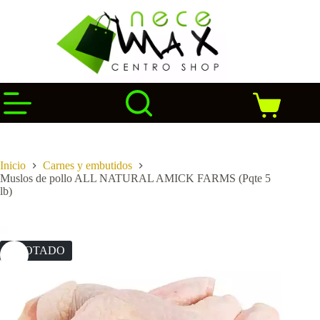
Saltar
al
contenido
Carro
de
compra
Inicio
Carnes y embutidos
Muslos de pollo ALL NATURAL AMICK FARMS (Pqte 5
lb)
AGOTADO