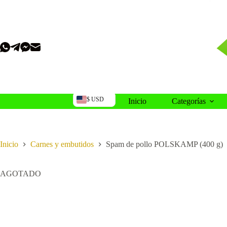
Saltar
al
contenido
$ USD
Inicio
Categorías
Inicio
Carnes y embutidos
Spam de pollo POLSKAMP (400 g)
AGOTADO