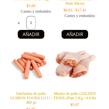
Ham Slices)
$
3.69
Rango
$
6.03
-
$
17.42
Carnes y embutidos
de
Carnes y embutidos
Mortadela
precios:
de
desde
pollo
$6.03
CONFIDENSE
Este
hasta
AÑADIR
AÑADIR
(1
producto
$17.42
Kg)
tiene
cantidad
múltiples
variantes.
Las
opciones
se
pueden
elegir
en
la
página
de
producto
Salchichas de pollo
Muslos de pollo GOLDEN
GUIBON FOODS (12 U /
FENIX (Pqte 2 Kg / 4.4 lb)
480 g)
$
5.97