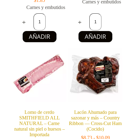
$
1.85
Carnes y embutidos
Carnes y embutidos
Salchichas
Muslos
de
de
pollo
pollo
GUIBON
GOLDEN
AÑADIR
AÑADIR
FOODS
FENIX
(12
(Pqte
U
2
/
Kg
480
/
g)
4.4
cantidad
lb)
cantidad
Lomo de cerdo
Lacón Ahumado para
SMITHFIELD ALL
sazonar y más – Country
NATURAL – Carne
Ribbon — Cross-Cut Ham
natural sin piel o huesos –
(Cocido)
Importada
Rango
$
8.73
-
$
10.09