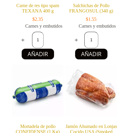
Carne de res tipo spam
Salchichas de Pollo
TEXANA 400 g
FRANGOSUL (340 g)
$
2.35
$
1.55
Carnes y embutidos
Carnes y embutidos
Carne
Salchichas
de
de
res
Pollo
tipo
FRANGOSUL
AÑADIR
AÑADIR
spam
(340
TEXANA
g)
400
cantidad
g
cantidad
Mortadela de pollo
Jamón Ahumado en Lonjas
CONFIDENSE (1 Kg)
Cocido USA (Smoked