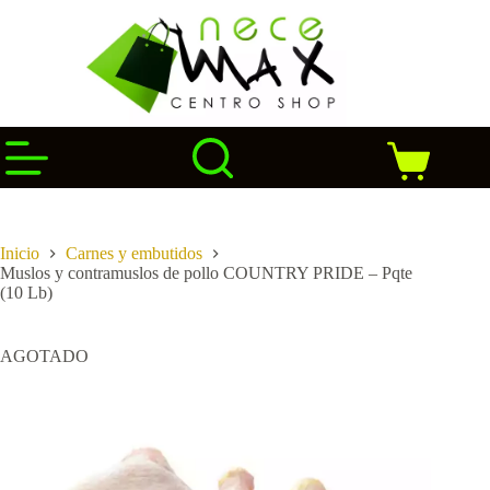
Saltar
al
contenido
Carro
de
compra
Inicio
Carnes y embutidos
Muslos y contramuslos de pollo COUNTRY PRIDE – Pqte
(10 Lb)
AGOTADO