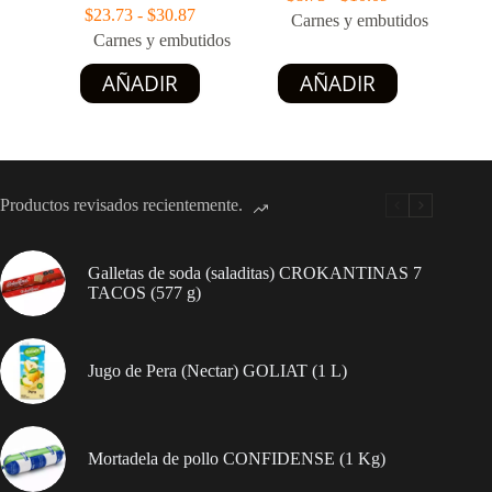
Rango
de
$
23.73
-
$
30.87
Carnes y embutidos
de
precios:
Carnes y embutidos
precios:
desde
Este
Este
desde
$8.73
AÑADIR
AÑADIR
producto
producto
$23.73
hasta
tiene
tiene
hasta
$10.09
múltiples
múltiples
$30.87
variantes.
variantes.
Las
Las
opciones
opciones
Productos revisados recientemente.
se
se
pueden
pueden
elegir
elegir
en
en
Galletas de soda (saladitas) CROKANTINAS 7
la
la
TACOS (577 g)
página
página
de
de
producto
producto
Jugo de Pera (Nectar) GOLIAT (1 L)
Mortadela de pollo CONFIDENSE (1 Kg)