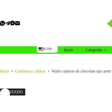
Saltar
al
contenido
$ USD
Inicio
Categorías
Inicio
Confituras y dulces
Wafer cubierto de chocolate tipo pete
AGOTADO