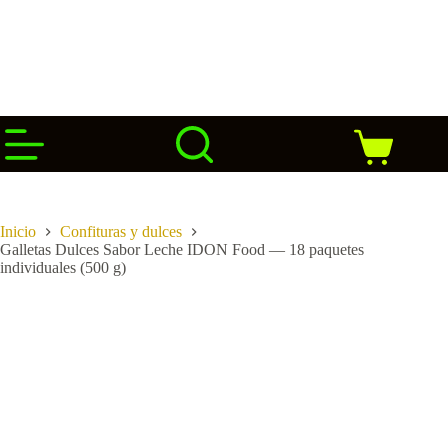
Saltar
al
contenido
Carro
de
compra
Inicio
Confituras y dulces
Galletas Dulces Sabor Leche IDON Food — 18 paquetes
individuales (500 g)