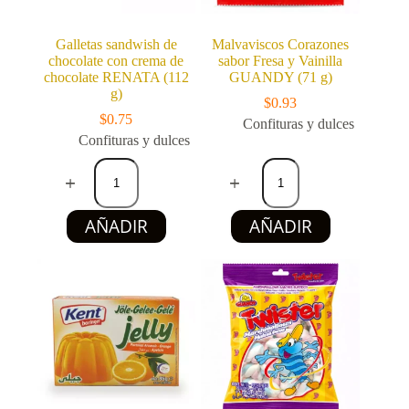
Galletas sandwish de
Malvaviscos Corazones
chocolate con crema de
sabor Fresa y Vainilla
chocolate RENATA (112
GUANDY (71 g)
g)
$
0.93
$
0.75
Confituras y dulces
Confituras y dulces
Galletas
Malvaviscos
sandwish
Corazones
de
sabor
chocolate
Fresa
AÑADIR
AÑADIR
con
y
crema
Vainilla
de
GUANDY
chocolate
(71
RENATA
g)
(112
cantidad
g)
cantidad