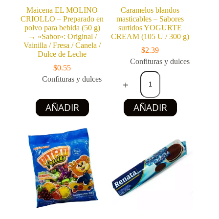
Maicena EL MOLINO
Caramelos blandos
CRIOLLO – Preparado en
masticables – Sabores
polvo para bebida (50 g)
surtidos YOGURTE
→ «Sabor»: Original /
CREAM (105 U / 300 g)
Vainilla / Fresa / Canela /
$
2.39
Dulce de Leche
Confituras y dulces
$
0.55
Caramelos
Confituras y dulces
blandos
masticables
-
Este
AÑADIR
AÑADIR
Sabores
producto
surtidos
tiene
YOGURTE
múltiples
CREAM
variantes.
(105
Las
U
opciones
/
se
300
pueden
g)
elegir
cantidad
en
la
página
de