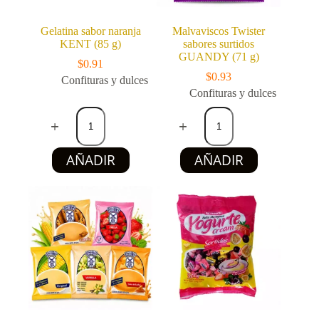
Gelatina sabor naranja
Malvaviscos Twister
KENT (85 g)
sabores surtidos
GUANDY (71 g)
$
0.91
$
0.93
Confituras y dulces
Confituras y dulces
Gelatina
Malvaviscos
sabor
Twister
naranja
sabores
KENT
surtidos
AÑADIR
AÑADIR
(85
GUANDY
g)
(71
cantidad
g)
cantidad