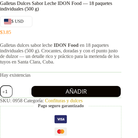
Galletas Dulces Sabor Leche IDON Food — 18 paquetes
individuales (500 g)
$ USD
$
3.85
Galletas dulces sabor leche
IDON Food
en 18 paquetes
individuales (500 g). Crocantes, doradas y con el punto justo
de dulzor — un detalle rico y práctico para la merienda de los
tuyos en Santa Clara, Cuba.
Hay existencias
Galletas
AÑADIR
Dulces
Sabor
SKU:
0958
Categoría:
Confituras y dulces
Leche
Pago seguro garantizado
IDON
Food
—
18
paquetes
individuales