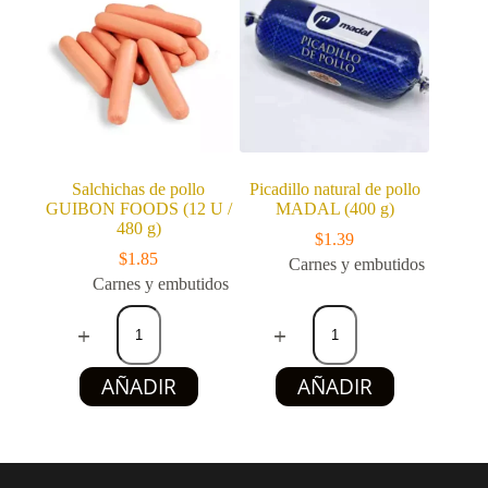
Las
4.4
opciones
lb)
se
cantidad
pueden
elegir
en
la
página
de
producto
Salchichas de pollo
Picadillo natural de pollo
GUIBON FOODS (12 U /
MADAL (400 g)
480 g)
$
1.39
$
1.85
Carnes y embutidos
Carnes y embutidos
Salchichas
Picadillo
de
natural
pollo
de
GUIBON
pollo
AÑADIR
AÑADIR
FOODS
MADAL
(12
(400
U
g)
/
cantidad
480
g)