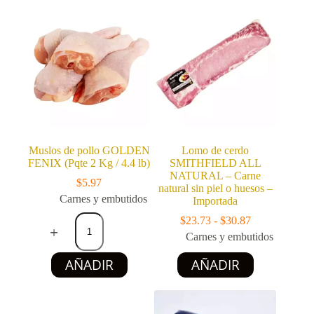
400
múltiples
g
variantes.
cantidad
Las
opciones
se
pueden
elegir
en
la
página
de
producto
Muslos de pollo GOLDEN
Lomo de cerdo
FENIX (Pqte 2 Kg / 4.4 lb)
SMITHFIELD ALL
NATURAL – Carne
$
5.97
natural sin piel o huesos –
Carnes y embutidos
Importada
Muslos
Rango
$
23.73
-
$
30.87
de
de
Carnes y embutidos
pollo
precios:
GOLDEN
Este
desde
AÑADIR
AÑADIR
FENIX
producto
$23.73
(Pqte
tiene
hasta
2
múltiples
$30.87
Kg
variantes.
/