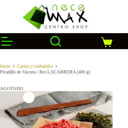
Saltar
al
contenido
Carro
de
compra
Inicio
Carnes y embutidos
Picadillo de Vacuno / Res LACABRERA (400 g)
AGOTADO