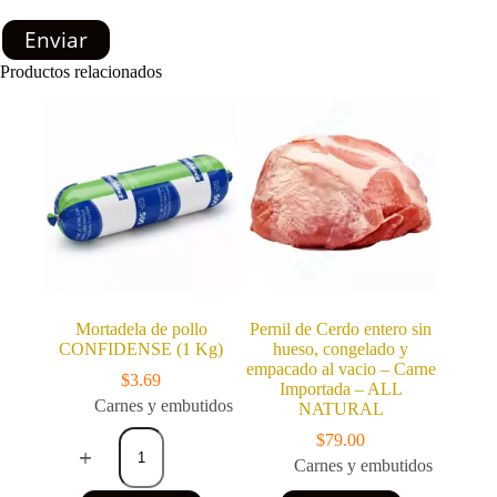
Enviar
Productos relacionados
Mortadela de pollo
Pernil de Cerdo entero sin
CONFIDENSE (1 Kg)
hueso, congelado y
empacado al vacio – Carne
$
3.69
Importada – ALL
Carnes y embutidos
NATURAL
Mortadela
$
79.00
de
Carnes y embutidos
pollo
CONFIDENSE
Este