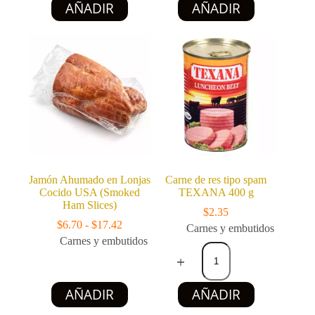
AÑADIR
AÑADIR
(1
producto
Kg)
tiene
cantidad
múltiples
variantes.
Las
opciones
se
pueden
elegir
en
la
página
de
producto
Jamón Ahumado en Lonjas
Carne de res tipo spam
Cocido USA (Smoked
TEXANA 400 g
Ham Slices)
$
2.35
Rango
$
6.70
-
$
17.42
Carnes y embutidos
de
Carnes y embutidos
Carne
precios:
de
desde
res
$6.70
tipo
Este
hasta
AÑADIR
AÑADIR
spam
producto
$17.42
TEXANA
tiene