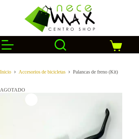
Saltar
al
contenido
Carro
de
compra
Inicio
Accesorios de bicicletas
Palancas de freno (Kit)
AGOTADO