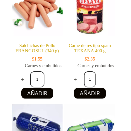
Salchichas de Pollo
Carne de res tipo spam
FRANGOSUL (340 g)
TEXANA 400 g
$
1.55
$
2.35
Carnes y embutidos
Carnes y embutidos
Salchichas
Carne
de
de
Pollo
res
FRANGOSUL
tipo
AÑADIR
AÑADIR
(340
spam
g)
TEXANA
cantidad
400
g
cantidad