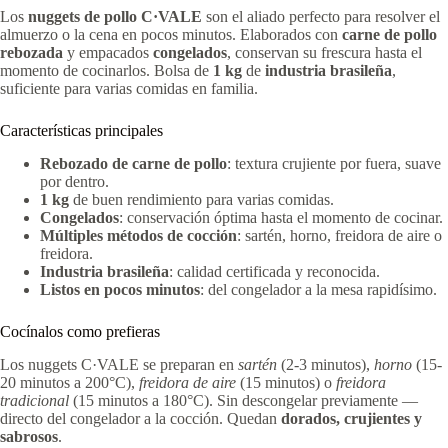
Los
nuggets de pollo C·VALE
son el aliado perfecto para resolver el
almuerzo o la cena en pocos minutos. Elaborados con
carne de pollo
rebozada
y empacados
congelados
, conservan su frescura hasta el
momento de cocinarlos. Bolsa de
1 kg
de
industria brasileña
,
suficiente para varias comidas en familia.
Características principales
Rebozado de carne de pollo
: textura crujiente por fuera, suave
por dentro.
1 kg
de buen rendimiento para varias comidas.
Congelados
: conservación óptima hasta el momento de cocinar.
Múltiples métodos de cocción
: sartén, horno, freidora de aire o
freidora.
Industria brasileña
: calidad certificada y reconocida.
Listos en pocos minutos
: del congelador a la mesa rapidísimo.
Cocínalos como prefieras
Los nuggets C·VALE se preparan en
sartén
(2-3 minutos),
horno
(15-
20 minutos a 200°C),
freidora de aire
(15 minutos) o
freidora
tradicional
(15 minutos a 180°C). Sin descongelar previamente —
directo del congelador a la cocción. Quedan
dorados, crujientes y
sabrosos
.