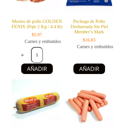
Muslos de pollo GOLDEN
Pechuga de Pollo
FENIX (Pqte 2 Kg / 4.4 lb)
Deshuesada Sin Piel
Member’s Mark
$
5.97
$
16.83
Carnes y embutidos
Carnes y embutidos
Muslos
de
pollo
GOLDEN
Este
AÑADIR
AÑADIR
FENIX
producto
(Pqte
tiene
2
múltiples
Kg
variantes.
/
Las
4.4
opciones
lb)
se
cantidad
pueden
elegir
en
la
página