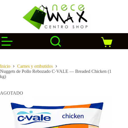
Saltar
al
contenido
Carro
de
compra
Inicio
Carnes y embutidos
Nuggets de Pollo Rebozado C·VALE — Breaded Chicken (1
kg)
AGOTADO