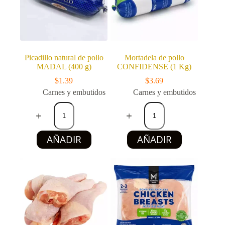
Picadillo natural de pollo
Mortadela de pollo
MADAL (400 g)
CONFIDENSE (1 Kg)
$
1.39
$
3.69
Carnes y embutidos
Carnes y embutidos
Picadillo
Mortadela
natural
de
de
pollo
pollo
CONFIDENSE
AÑADIR
AÑADIR
MADAL
(1
(400
Kg)
g)
cantidad
cantidad