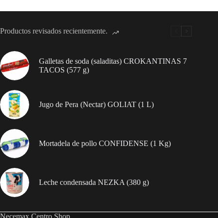
Kg
/
/
480
4.4
g)
lb)
cantidad
Productos revisados recientemente.
cantidad
Galletas de soda (saladitas) CROKANTINAS 7
TACOS (577 g)
Jugo de Pera (Nectar) GOLIAT (1 L)
Mortadela de pollo CONFIDENSE (1 Kg)
Leche condensada NEZKA (380 g)
Necemax Centro Shop