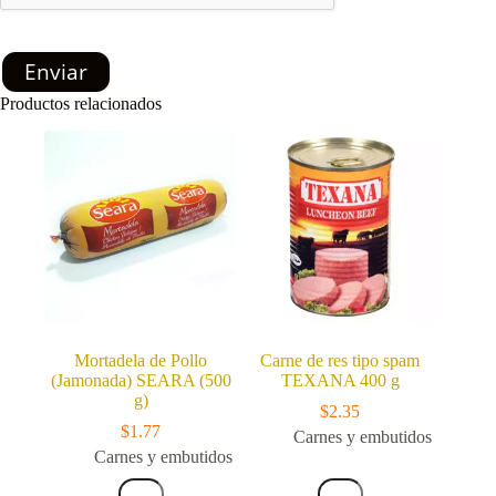
Enviar
Productos relacionados
Mortadela de Pollo
Carne de res tipo spam
(Jamonada) SEARA (500
TEXANA 400 g
g)
$
2.35
$
1.77
Carnes y embutidos
Carnes y embutidos
Mortadela
Carne