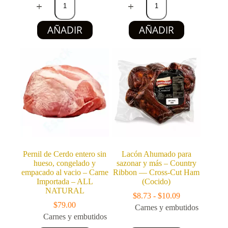
de
de
Pollo
res
(Jamonada)
tipo
AÑADIR
AÑADIR
SEARA
spam
(500
TEXANA
g)
400
cantidad
g
cantidad
Pernil de Cerdo entero sin
Lacón Ahumado para
hueso, congelado y
sazonar y más – Country
empacado al vacio – Carne
Ribbon — Cross-Cut Ham
Importada – ALL
(Cocido)
NATURAL
Rango
$
8.73
-
$
10.09
de
$
79.00
Carnes y embutidos
precios:
Carnes y embutidos
desde