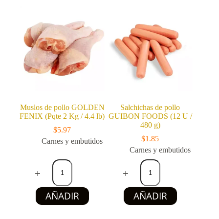
hasta
cantidad
múltiples
$30.87
variantes.
Las
opciones
se
pueden
elegir
en
la
página
de
producto
Muslos de pollo GOLDEN
Salchichas de pollo
FENIX (Pqte 2 Kg / 4.4 lb)
GUIBON FOODS (12 U /
480 g)
$
5.97
$
1.85
Carnes y embutidos
Carnes y embutidos
Muslos
Salchichas
de
de
pollo
pollo
GOLDEN
GUIBON
AÑADIR
AÑADIR
FENIX
FOODS
(Pqte
(12
2
U