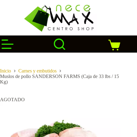
Saltar
al
contenido
Carro
de
compra
Inicio
Carnes y embutidos
Muslos de pollo SANDERSON FARMS (Caja de 33 lbs / 15
Kg)
AGOTADO