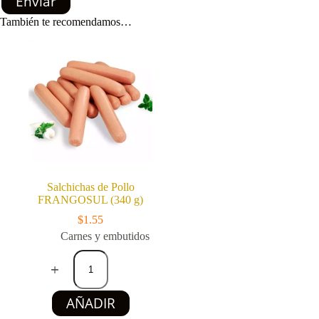
Enviar
También te recomendamos…
Salchichas de Pollo
FRANGOSUL (340 g)
$
1.55
Carnes y embutidos
Salchichas
de
Pollo
FRANGOSUL
AÑADIR
(340
g)