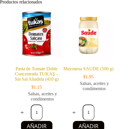
Productos relacionados
cantidad
Pasta de Tomate Doble
Mayonesa SAUDE (500 g)
Concentrada TUKAŞ –
$
1.95
Sin Sal Añadida (410 g)
Salsas, aceites y
$
1.15
condimentos
Salsas, aceites y
condimentos
Pasta
Mayonesa
de
SAUDE
Tomate
(500
Doble
g)
AÑADIR
AÑADIR
Concentrada
cantidad