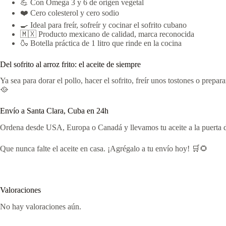
💪 Con Omega 3 y 6 de origen vegetal
❤️ Cero colesterol y cero sodio
🍳 Ideal para freír, sofreír y cocinar el sofrito cubano
🇲🇽 Producto mexicano de calidad, marca reconocida
🍶 Botella práctica de 1 litro que rinde en la cocina
Del sofrito al arroz frito: el aceite de siempre
Ya sea para dorar el pollo, hacer el sofrito, freír unos tostones o pre
🥘
Envío a Santa Clara, Cuba en 24h
Ordena desde USA, Europa o Canadá y llevamos tu aceite a la puerta d
Que nunca falte el aceite en casa. ¡Agrégalo a tu envío hoy! 🛒🌻
Valoraciones
No hay valoraciones aún.