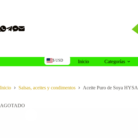
Saltar
al
contenido
$ USD
Inicio
Categorías
Inicio
Salsas, aceites y condimentos
Aceite Puro de Soya HYSA
AGOTADO