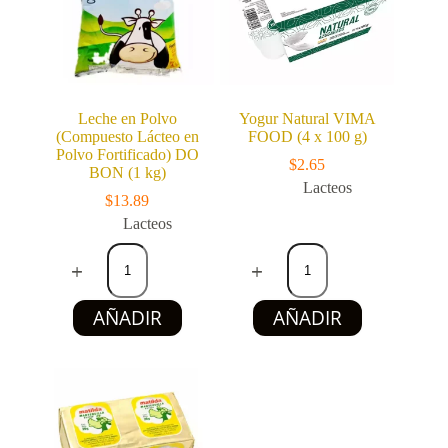
Leche en Polvo
Yogur Natural VIMA
(Compuesto Lácteo en
FOOD (4 x 100 g)
Polvo Fortificado) DO
$
2.65
BON (1 kg)
Lacteos
$
13.89
Lacteos
Leche
Yogur
en
Natural
Polvo
VIMA
(Compuesto
FOOD
AÑADIR
AÑADIR
Lácteo
(4
en
x
Polvo
100
Fortificado)
g)
DO
cantidad
BON
(1
kg)