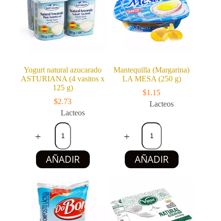
Yogurt natural azucarado
Mantequilla (Margarina)
ASTURIANA (4 vasitos x
LA MESA (250 g)
125 g)
$
1.15
$
2.73
Lacteos
Lacteos
Yogurt
Mantequilla
natural
(Margarina)
azucarado
LA
ASTURIANA
MESA
AÑADIR
AÑADIR
(4
(250
vasitos
g)
x
cantidad
125
g)
cantidad