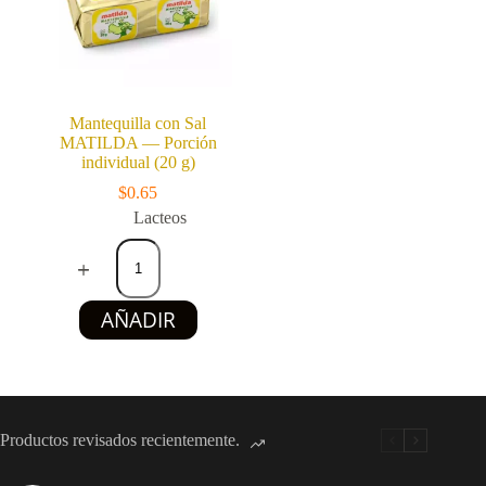
cantidad
Mantequilla con Sal
MATILDA — Porción
individual (20 g)
$
0.65
Lacteos
Mantequilla
con
Sal
MATILDA
AÑADIR
—
Porción
individual
(20
g)
cantidad
Productos revisados recientemente.