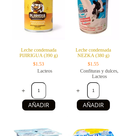
Leche condensada
Leche condensada
PIJIRIGUA (390 g)
NEZKA (380 g)
$
1.53
$
1.55
Lacteos
Confituras y dulces
,
Lacteos
Leche
Leche
condensada
condensada
PIJIRIGUA
NEZKA
(390
(380
AÑADIR
AÑADIR
g)
g)
cantidad
cantidad