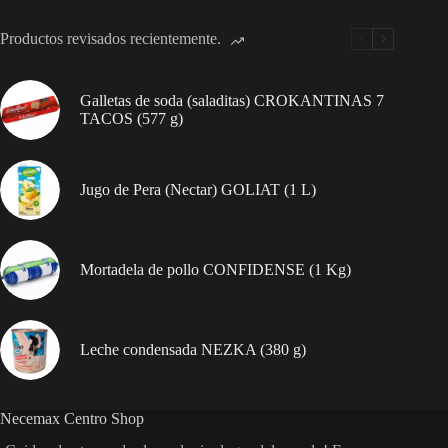
BON
(1
Productos revisados recientemente.
kg)
cantidad
Galletas de soda (saladitas) CROKANTINAS 7
TACOS (577 g)
Jugo de Pera (Nectar) GOLIAT (1 L)
Mortadela de pollo CONFIDENSE (1 Kg)
Leche condensada NEZKA (380 g)
Necemax Centro Shop