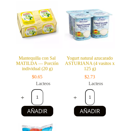
Mantequilla con Sal
Yogurt natural azucarado
MATILDA — Porción
ASTURIANA (4 vasitos x
individual (20 g)
125 g)
$
0.65
$
2.73
Lacteos
Lacteos
Mantequilla
Yogurt
con
natural
Sal
azucarado
MATILDA
ASTURIANA
AÑADIR
AÑADIR
—
(4
Porción
vasitos
individual
x
(20
125