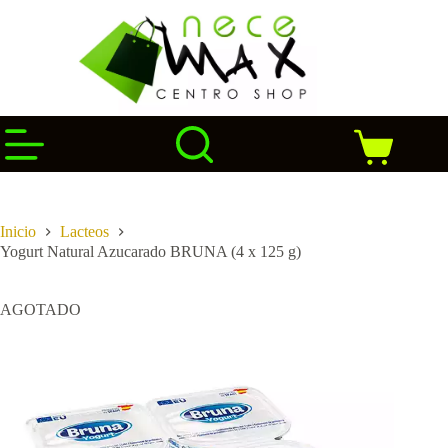
Saltar
al
contenido
Carro
de
compra
Inicio
Lacteos
Yogurt Natural Azucarado BRUNA (4 x 125 g)
AGOTADO