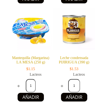
cantidad
x
100
g)
cantidad
Mantequilla (Margarina)
Leche condensada
LA MESA (250 g)
PIJIRIGUA (390 g)
$
1.15
$
1.53
Lacteos
Lacteos
Mantequilla
Leche
(Margarina)
condensada
LA
PIJIRIGUA
MESA
(390
AÑADIR
AÑADIR
(250
g)
g)
cantidad
cantidad