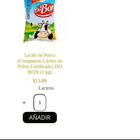
g)
g)
cantidad
cantidad
Leche en Polvo
(Compuesto Lácteo en
Polvo Fortificado) DO
BON (1 kg)
$
13.89
Lacteos
Leche
en
Polvo
(Compuesto
AÑADIR
Lácteo
en
Polvo
Fortificado)
DO