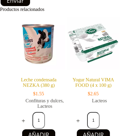
Enviar
Productos relacionados
Leche condensada
Yogur Natural VIMA
NEZKA (380 g)
FOOD (4 x 100 g)
$
1.55
$
2.65
Confituras y dulces
,
Lacteos
Lacteos
Leche
Yogur
condensada
Natural
NEZKA
VIMA
(380
FOOD
AÑADIR
AÑADIR
g)
(4