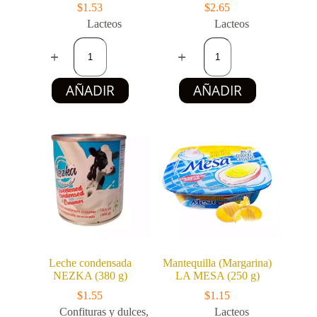
$
1.53
$
2.65
Lacteos
Lacteos
Leche
Yogur
condensada
Natural
PIJIRIGUA
VIMA
(390
FOOD
AÑADIR
AÑADIR
g)
(4
cantidad
x
100
g)
cantidad
Leche condensada
Mantequilla (Margarina)
NEZKA (380 g)
LA MESA (250 g)
$
1.55
$
1.15
Confituras y dulces
,
Lacteos