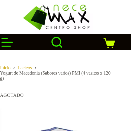
Saltar
al
contenido
Carro
de
compra
Inicio
Lacteos
Yogurt de Macedonia (Sabores varios) PMI (4 vasitos x 120
g)
AGOTADO