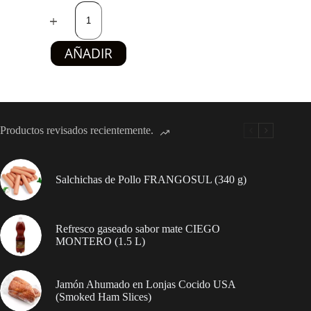
Yogurt
natural
azucarado
ASTURIANA
AÑADIR
(4
vasitos
x
125
g)
cantidad
Productos revisados recientemente.
Salchichas de Pollo FRANGOSUL (340 g)
Refresco gaseado sabor mate CIEGO
MONTERO (1.5 L)
Jamón Ahumado en Lonjas Cocido USA
(Smoked Ham Slices)