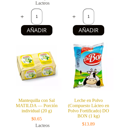
Lacteos
Leche
Mantequilla
condensada
(Margarina)
NEZKA
LA
(380
MESA
AÑADIR
AÑADIR
g)
(250
cantidad
g)
cantidad
Mantequilla con Sal
Leche en Polvo
MATILDA — Porción
(Compuesto Lácteo en
individual (20 g)
Polvo Fortificado) DO
BON (1 kg)
$
0.65
$
13.89
Lacteos