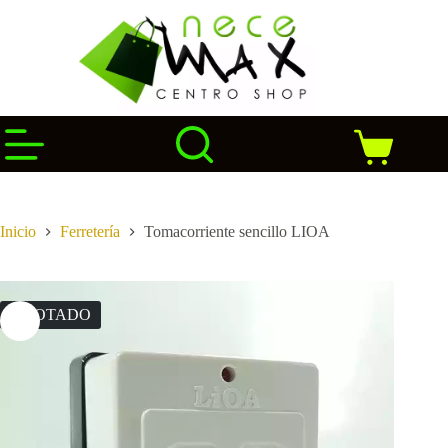
Saltar
al
contenido
Carro
de
compra
Inicio
Ferretería
Tomacorriente sencillo LIOA
AGOTADO