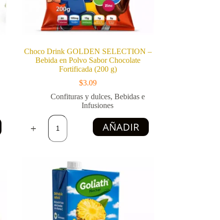
Choco Drink GOLDEN SELECTION –
Bebida en Polvo Sabor Chocolate
Fortificada (200 g)
$
3.09
Confituras y dulces
,
Bebidas e
Infusiones
Choco
AÑADIR
Drink
GOLDEN
SELECTION
–
Bebida
en
Polvo
Sabor
Chocolate
Fortificada
(200
g)