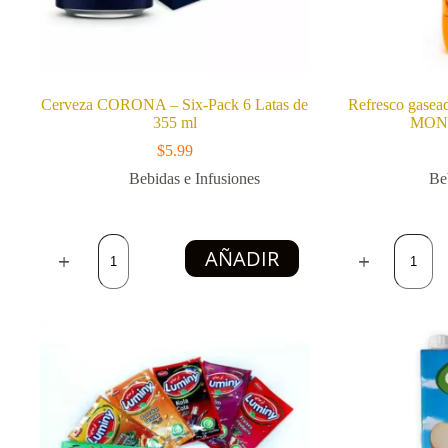
Cerveza CORONA – Six-Pack 6 Latas de
Refresco gasea
355 ml
MONT
$
5.99
Bebidas e Infusiones
Be
Cerveza
Refresc
AÑADIR
CORONA
gaseado
–
sabor
Six-
naranja
Pack
CIEGO
6
MONTE
Latas
(1.5
de
L)
355
cantidad
ml
cantidad