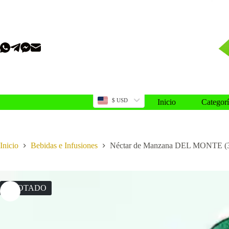
Saltar
al
contenido
$ USD
Inicio
Categorí
Inicio
Bebidas e Infusiones
Néctar de Manzana DEL MONTE (3
AGOTADO