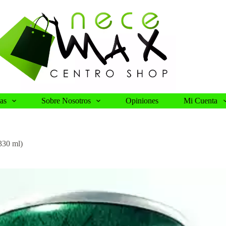
as
Sobre Nosotros
Opiniones
Mi Cuenta
30 ml)