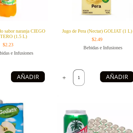
do sabor naranja CIEGO
Jugo de Pera (Nectar) GOLIAT (1 L)
ERO (1.5 L)
$
2.49
$
2.23
Bebidas e Infusiones
bidas e Infusiones
o
Jugo
AÑADIR
AÑADIR
de
Pera
(Nectar)
GOLIAT
RO
(1
L)
cantidad