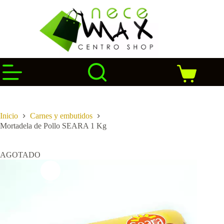
Saltar
al
contenido
Carro
de
compra
Inicio
Carnes y embutidos
Mortadela de Pollo SEARA 1 Kg
AGOTADO