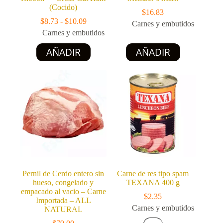
(Cocido)
$
16.83
Rango
$
8.73
-
$
10.09
Carnes y embutidos
de
Carnes y embutidos
precios:
Este
Este
desde
AÑADIR
AÑADIR
producto
producto
$8.73
tiene
tiene
hasta
múltiples
múltiples
$10.09
variantes.
variantes.
Las
Las
opciones
opciones
se
se
pueden
pueden
elegir
elegir
en
en
la
la
página
página
de
de
producto
producto
Pernil de Cerdo entero sin
Carne de res tipo spam
hueso, congelado y
TEXANA 400 g
empacado al vacio – Carne
$
2.35
Importada – ALL
Carnes y embutidos
NATURAL
Carne