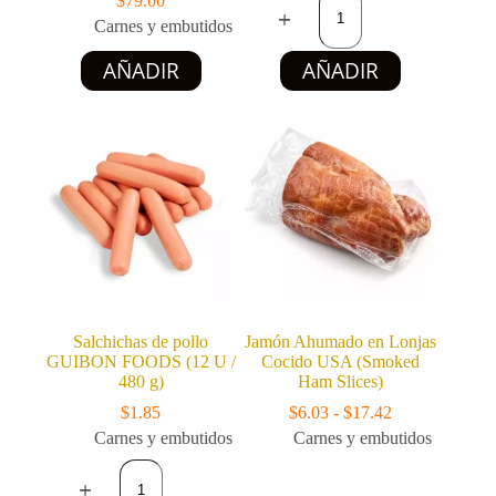
$
79.00
de
Carnes y embutidos
res
tipo
Este
AÑADIR
AÑADIR
spam
producto
TEXANA
tiene
400
múltiples
g
variantes.
cantidad
Las
opciones
se
pueden
elegir
en
la
página
de
producto
Salchichas de pollo
Jamón Ahumado en Lonjas
GUIBON FOODS (12 U /
Cocido USA (Smoked
480 g)
Ham Slices)
Rango
$
1.85
$
6.03
-
$
17.42
de
Carnes y embutidos
Carnes y embutidos
precios:
Salchichas
desde
de
$6.03