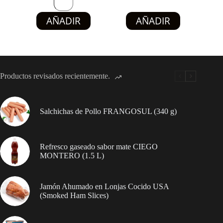
pollo
hasta
GUIBON
Este
$17.42
AÑADIR
AÑADIR
FOODS
producto
(12
tiene
U
múltiples
/
variantes.
480
Las
g)
opciones
cantidad
Productos revisados recientemente.
se
pueden
elegir
en
Salchichas de Pollo FRANGOSUL (340 g)
la
página
de
producto
Refresco gaseado sabor mate CIEGO
MONTERO (1.5 L)
Jamón Ahumado en Lonjas Cocido USA
(Smoked Ham Slices)