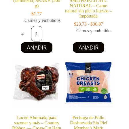
(Jamonada) SEARA (500
SMITHFIELD ALL
g)
NATURAL – Carne
natural sin piel o huesos –
$
1.77
Importada
Carnes y embutidos
Rango
$
23.73
-
$
30.87
Mortadela
de
Carnes y embutidos
de
precios:
Pollo
desde
(Jamonada)
Este
$23.73
AÑADIR
AÑADIR
SEARA
producto
hasta
(500
tiene
$30.87
g)
múltiples
cantidad
variantes.
Las
opciones
se
pueden
elegir
en
la
página
de
producto
Lacón Ahumado para
Pechuga de Pollo
sazonar y más – Country
Deshuesada Sin Piel
Ribbon — Cross-Cut Ham
Member’s Mark