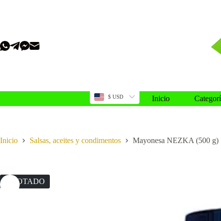
Saltar
al
contenido
$ USD
Inicio
Categorí
Inicio
Salsas, aceites y condimentos
Mayonesa NEZKA (500 g)
AGOTADO