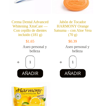
Crema Dental Advanced
Jabón de Tocador
Whitening XtraCare —
HARMONY Orange
Con cepillo de dientes
Satsuma – con Aloe Vera
incluido (181 g)
(70 g)
$
1.65
$
0.39
Aseo personal y
Aseo personal y
belleza
belleza
Crema
Jabón
Dental
de
Advanced
Tocador
Whitening
HARMONY
AÑADIR
AÑADIR
XtraCare
Orange
—
Satsuma
Con
–
cepillo
con
de
Aloe
dientes
Vera
incluido
(70
(181
g)
g)
cantidad