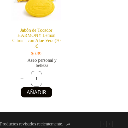
cantidad
Jabón de Tocador
HARMONY Lemon
Citrus – con Aloe Vera (70
g)
$
0.39
Aseo personal y
belleza
Jabón
de
Tocador
HARMONY
AÑADIR
Lemon
Citrus
–
con
Aloe
Vera
(70
Productos revisados recientemente.
g)