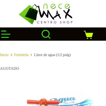
Saltar
al
contenido
Carro
de
compra
Inicio
Ferretería
Llave de agua (1/2 pulg)
AGOTADO