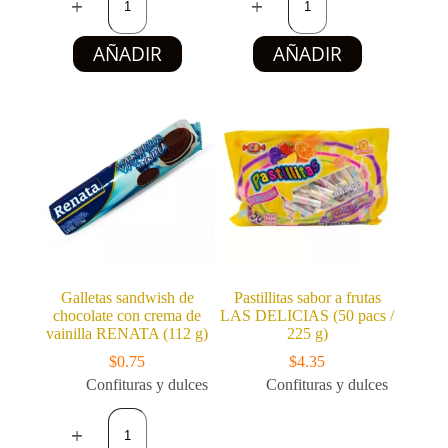
condensada
Twister
NEZKA
sabores
(380
surtidos
AÑADIR
AÑADIR
g)
GUANDY
cantidad
(71
g)
cantidad
Galletas sandwish de
Pastillitas sabor a frutas
chocolate con crema de
LAS DELICIAS (50 pacs /
vainilla RENATA (112 g)
225 g)
$
0.75
$
4.35
Confituras y dulces
Confituras y dulces
Pastillitas
Galletas
sabor
sandwish
a