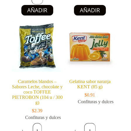
de
frutas
chocolate
AÑADIR
AÑADIR
LAS
con
DELICIAS
crema
(50
de
pacs
vainilla
/
RENATA
225
(112
g)
g)
cantidad
cantidad
Caramelos blandos –
Gelatina sabor naranja
Sabores Leche, chocolate y
KENT (85 g)
coco TOFFEE
$
0.91
PIETROBON (104 u / 300
Confituras y dulces
g)
$
2.39
Confituras y dulces
Caramelos
Gelatina
blandos
sabor