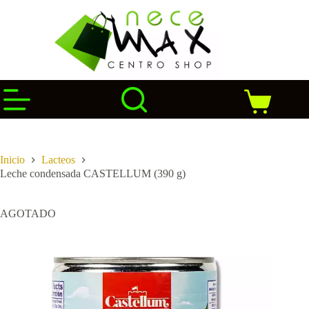
Saltar
al
contenido
Carro
de
compra
Inicio
Lacteos
Leche condensada CASTELLUM (390 g)
AGOTADO