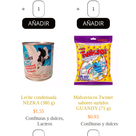
Choco
Mantequilla
Drink
(Margarina)
GOLDEN
LA
SELECTION
MESA
AÑADIR
AÑADIR
–
(250
Bebida
g)
en
cantidad
Polvo
Sabor
Chocolate
Fortificada
(200
g)
cantidad
Leche condensada
Malvaviscos Twister
NEZKA (380 g)
sabores surtidos
GUANDY (71 g)
$
1.55
$
0.93
Confituras y dulces
,
Lacteos
Confituras y dulces
Leche
Malvaviscos