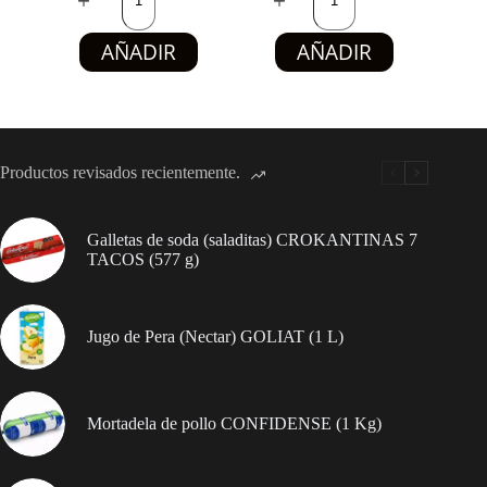
–
naranja
Sabores
KENT
AÑADIR
AÑADIR
Leche,
(85
chocolate
g)
y
cantidad
coco
TOFFEE
PIETROBON
(104
Productos revisados recientemente.
u
/
300
g)
Galletas de soda (saladitas) CROKANTINAS 7
cantidad
TACOS (577 g)
Jugo de Pera (Nectar) GOLIAT (1 L)
Mortadela de pollo CONFIDENSE (1 Kg)