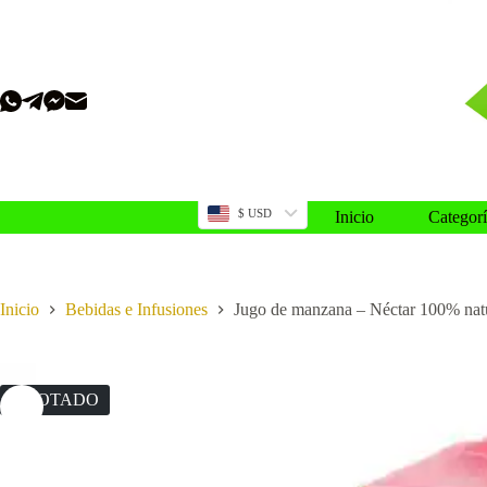
Saltar
al
contenido
$ USD
Inicio
Categorí
Inicio
Bebidas e Infusiones
Jugo de manzana – Néctar 100% na
AGOTADO