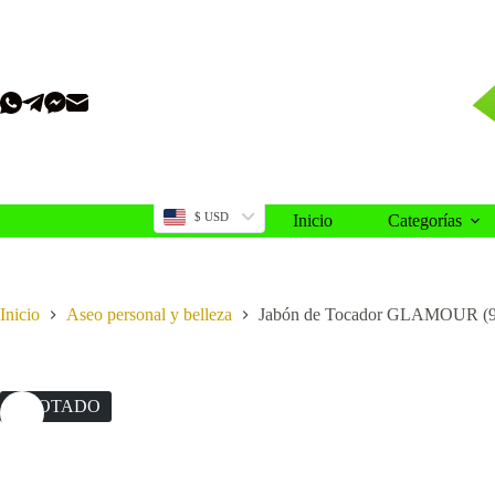
Saltar
al
contenido
$ USD
Inicio
Categorías
Inicio
Aseo personal y belleza
Jabón de Tocador GLAMOUR (9
AGOTADO