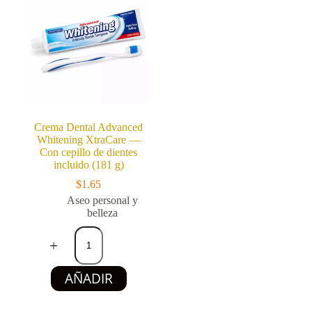
Aloe
Aloe
Vera
Vera
(70
(70
g)
g)
cantidad
cantidad
Crema Dental Advanced
Whitening XtraCare —
Con cepillo de dientes
incluido (181 g)
$
1.65
Aseo personal y
belleza
Crema
Dental
Advanced
Whitening
AÑADIR
XtraCare
—
Con