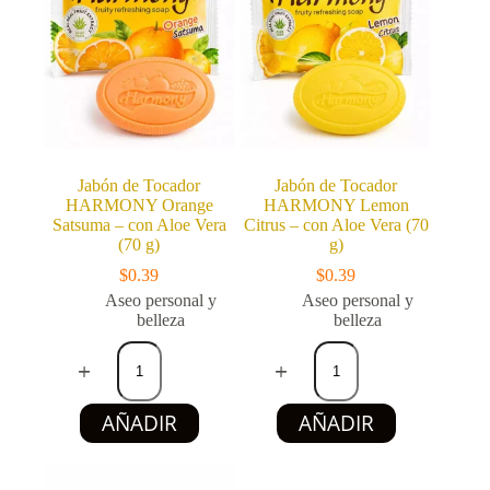
Jabón de Tocador
Jabón de Tocador
HARMONY Orange
HARMONY Lemon
Satsuma – con Aloe Vera
Citrus – con Aloe Vera (70
(70 g)
g)
$
0.39
$
0.39
Aseo personal y
Aseo personal y
belleza
belleza
Jabón
Jabón
de
de
Tocador
Tocador
HARMONY
HARMONY
AÑADIR
AÑADIR
Orange
Lemon
Satsuma
Citrus
–
–
con
con