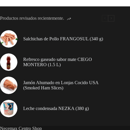
cepillo
de
dientes
incluido
Productos revisados recientemente.
(181
g)
cantidad
Salchichas de Pollo FRANGOSUL (340 g)
Refresco gaseado sabor mate CIEGO
MONTERO (1.5 L)
Jamón Ahumado en Lonjas Cocido USA
(Smoked Ham Slices)
Leche condensada NEZKA (380 g)
Necemax Centro Shop