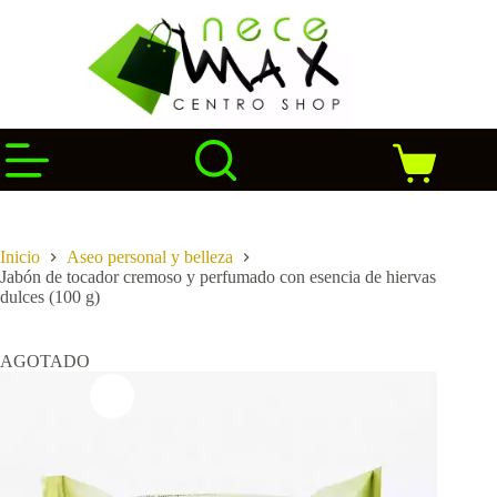
Saltar
al
contenido
Carro
de
compra
Inicio
Aseo personal y belleza
Jabón de tocador cremoso y perfumado con esencia de hiervas
dulces (100 g)
AGOTADO