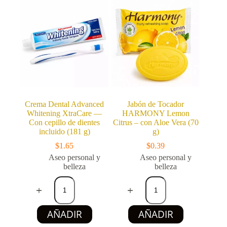
Crema Dental Advanced
Jabón de Tocador
Whitening XtraCare —
HARMONY Lemon
Con cepillo de dientes
Citrus – con Aloe Vera (70
incluido (181 g)
g)
$
1.65
$
0.39
Aseo personal y
Aseo personal y
belleza
belleza
Crema
Jabón
Dental
de
Advanced
Tocador
Whitening
HARMONY
AÑADIR
AÑADIR
XtraCare
Lemon
—
Citrus