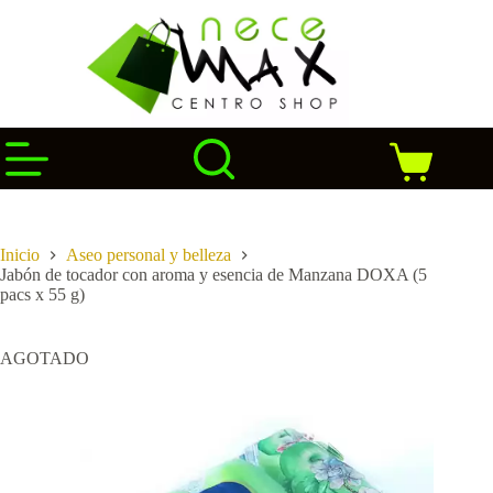
Saltar
al
contenido
Carro
de
compra
Inicio
Aseo personal y belleza
Jabón de tocador con aroma y esencia de Manzana DOXA (5
pacs x 55 g)
AGOTADO