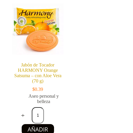
Con
–
cepillo
con
de
Aloe
dientes
Vera
incluido
(70
(181
g)
g)
cantidad
cantidad
Jabón de Tocador
HARMONY Orange
Satsuma – con Aloe Vera
(70 g)
$
0.39
Aseo personal y
belleza
Jabón
de
Tocador
HARMONY
AÑADIR
Orange