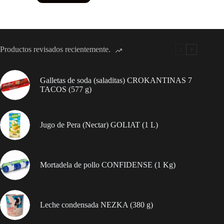
Satsuma
–
con
Aloe
Vera
(70
Productos revisados recientemente.
g)
cantidad
Galletas de soda (saladitas) CROKANTINAS 7
TACOS (577 g)
Jugo de Pera (Nectar) GOLIAT (1 L)
Mortadela de pollo CONFIDENSE (1 Kg)
Leche condensada NEZKA (380 g)