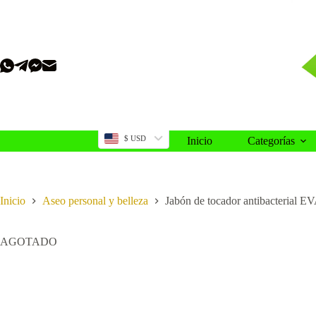
Saltar
al
contenido
$ USD
Inicio
Categorías
Inicio
Aseo personal y belleza
Jabón de tocador antibacterial EV
AGOTADO