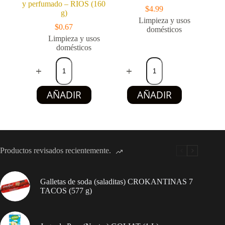
y perfumado – RIOS (160
$
4.99
g)
Limpieza y usos
$
0.67
domésticos
Limpieza y usos
domésticos
Jabón
Detergente
de
lavavajillas
lavado
concentrado
con
FLASH
AÑADIR
AÑADIR
esencia
(2
de
L)
limón
cantidad
-
Limpio
y
perfumado
Productos revisados recientemente.
-
RIOS
(160
g)
Galletas de soda (saladitas) CROKANTINAS 7
cantidad
TACOS (577 g)