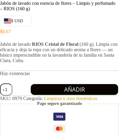
Jabón de lavado con esencia de flores – Limpio y perfumado
– RIOS (160 g)
$ USD
$
0.67
Jabón de lavado
RIOS Cristal de Floral
(160 g). Limpia con
eficacia y deja la ropa con un delicado aroma a flores — un
básico imprescindible en la lavandería de tu familia en Santa
Clara, Cuba.
Hay existencias
Jabón
AÑADIR
de
lavado
SKU:
0979
Categoría:
Limpieza y usos domésticos
con
Pago seguro garantizado
esencia
de
flores
-
Limpio
y