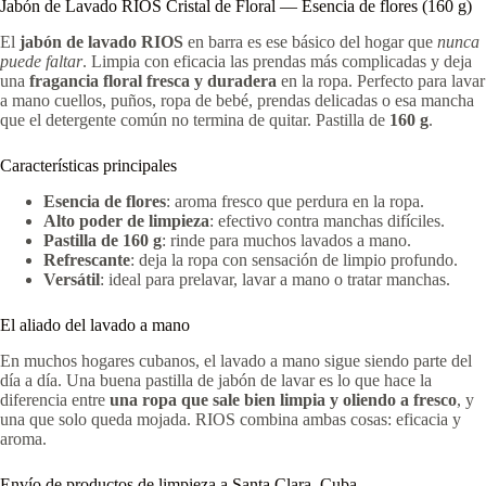
Jabón de Lavado RIOS Cristal de Floral — Esencia de flores (160 g)
El
jabón de lavado RIOS
en barra es ese básico del hogar que
nunca
puede faltar
. Limpia con eficacia las prendas más complicadas y deja
una
fragancia floral fresca y duradera
en la ropa. Perfecto para lavar
a mano cuellos, puños, ropa de bebé, prendas delicadas o esa mancha
que el detergente común no termina de quitar. Pastilla de
160 g
.
Características principales
Esencia de flores
: aroma fresco que perdura en la ropa.
Alto poder de limpieza
: efectivo contra manchas difíciles.
Pastilla de 160 g
: rinde para muchos lavados a mano.
Refrescante
: deja la ropa con sensación de limpio profundo.
Versátil
: ideal para prelavar, lavar a mano o tratar manchas.
El aliado del lavado a mano
En muchos hogares cubanos, el lavado a mano sigue siendo parte del
día a día. Una buena pastilla de jabón de lavar es lo que hace la
diferencia entre
una ropa que sale bien limpia y oliendo a fresco
, y
una que solo queda mojada. RIOS combina ambas cosas: eficacia y
aroma.
Envío de productos de limpieza a Santa Clara, Cuba