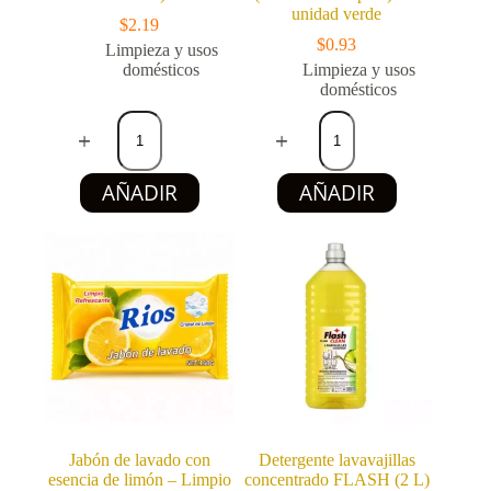
unidad verde
$
2.19
$
0.93
Limpieza y usos
domésticos
Limpieza y usos
domésticos
Detergente
Paño
en
Absorbente
Polvo
Multiusos
KBT
para
AÑADIR
AÑADIR
Clean
Limpieza
1
del
kg
Hogar
(Oxígeno
(Colcha
Activo)
de
cantidad
Trapear)
–
1
unidad
verde
cantidad
Jabón de lavado con
Detergente lavavajillas
esencia de limón – Limpio
concentrado FLASH (2 L)