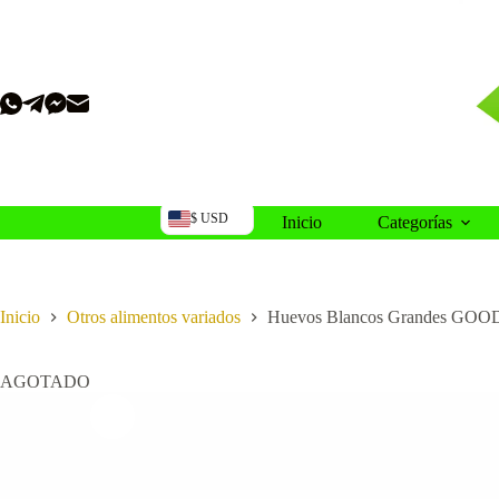
Saltar
al
contenido
$ USD
Inicio
Categorías
Inicio
Otros alimentos variados
Huevos Blancos Grandes GOO
AGOTADO