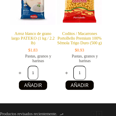
cantidad
Arroz blanco de grano
Coditos / Macarrones
largo PATEKO (1 kg / 2.2
PortoBello Premium 100%
lb)
Sémola Trigo Duro (500 g)
$
1.83
$
0.93
Pastas, granos y
Pastas, granos y
harinas
harinas
Arroz
Coditos
blanco
/
de
Macarrones
grano
PortoBello
AÑADIR
AÑADIR
largo
Premium
PATEKO
100%
(1
Sémola
kg
Trigo
/
Duro
2.2
(500
lb)
g)
Productos revisados recientemente.
cantidad
cantidad