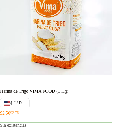
Harina de Trigo VIMA FOOD (1 Kg)
$ USD
$
2.50
$
2.75
El
El
precio
precio
Sin existencias
original
actual