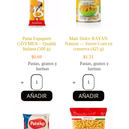
Pasta Espagueti
Maíz Dulce RAYAN
GÖYMEN – Qualità
Natural — Sweet Corn en
Italiana (500 g)
conserva (425 g)
$
0.69
$
1.51
Pastas, granos y
Pastas, granos y
harinas
harinas
Pasta
Maíz
Espagueti
Dulce
GÖYMEN
RAYAN
–
Natural
AÑADIR
AÑADIR
Qualità
—
Italiana
Sweet
(500
Corn
g)
en
cantidad
conserva
(425
g)