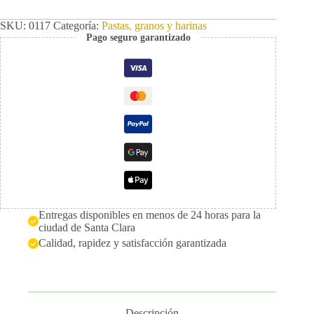
era:
es:
$2.75.
$2.50.
SKU:
0117
Categoría:
Pastas, granos y harinas
Pago seguro garantizado
Entregas disponibles en menos de 24 horas para la
ciudad de Santa Clara
Calidad, rapidez y satisfacción garantizada
Descripción