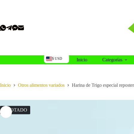
Saltar
al
contenido
$ USD
Inicio
Categorías
Inicio
Otros alimentos variados
Harina de Trigo especial reposter
AGOTADO