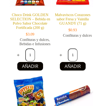
Choco Drink GOLDEN
Malvaviscos Corazones
SELECTION – Bebida en
sabor Fresa y Vainilla
Polvo Sabor Chocolate
GUANDY (71 g)
Fortificada (200 g)
$
0.93
$
3.09
Confituras y dulces
Confituras y dulces
,
Bebidas e Infusiones
Choco
Malvaviscos
Drink
Corazones
GOLDEN
sabor
SELECTION
Fresa
AÑADIR
AÑADIR
–
y
Bebida
Vainilla
en
GUANDY
Polvo
(71
Sabor
g)
Chocolate
cantidad
Fortificada
(200
g)
cantidad