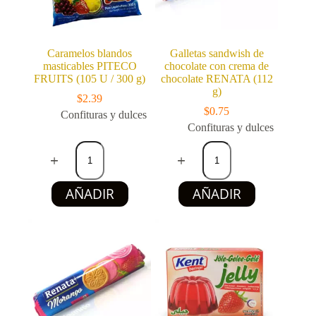
Caramelos blandos
Galletas sandwish de
masticables PITECO
chocolate con crema de
FRUITS (105 U / 300 g)
chocolate RENATA (112
g)
$
2.39
$
0.75
Confituras y dulces
Confituras y dulces
Caramelos
Galletas
blandos
sandwish
masticables
de
PITECO
chocolate
AÑADIR
AÑADIR
FRUITS
con
(105
crema
U
de
/
chocolate
300
RENATA
g)
(112
cantidad
g)
cantidad