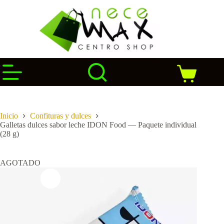
Saltar
al
contenido
Carro
de
compra
Inicio
Confituras y dulces
Galletas dulces sabor leche IDON Food — Paquete individual
(28 g)
AGOTADO