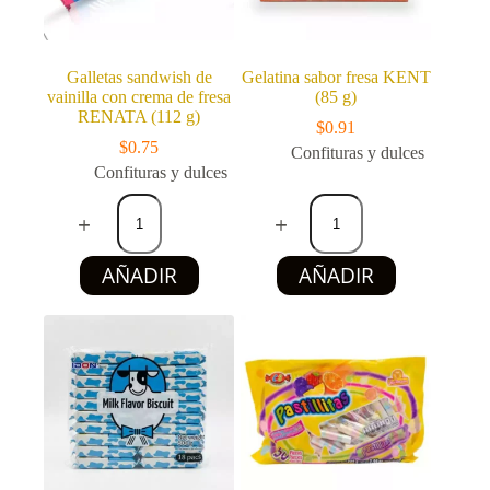
Galletas sandwish de
Gelatina sabor fresa KENT
vainilla con crema de fresa
(85 g)
RENATA (112 g)
$
0.91
$
0.75
Confituras y dulces
Confituras y dulces
Galletas
Gelatina
sandwish
sabor
de
fresa
vainilla
KENT
AÑADIR
AÑADIR
con
(85
crema
g)
de
cantidad
fresa
RENATA
(112
g)
cantidad