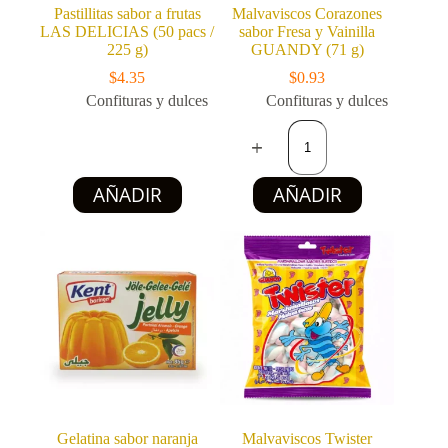
Pastillitas sabor a frutas
Malvaviscos Corazones
LAS DELICIAS (50 pacs /
sabor Fresa y Vainilla
225 g)
GUANDY (71 g)
$
4.35
$
0.93
Confituras y dulces
Confituras y dulces
Malvaviscos
Corazones
sabor
Fresa
AÑADIR
AÑADIR
y
Vainilla
GUANDY
(71
g)
cantidad
Gelatina sabor naranja
Malvaviscos Twister