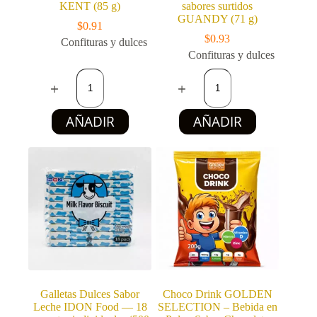
KENT (85 g)
sabores surtidos
GUANDY (71 g)
$
0.91
$
0.93
Confituras y dulces
Confituras y dulces
Gelatina
Malvaviscos
sabor
Twister
naranja
sabores
KENT
surtidos
AÑADIR
AÑADIR
(85
GUANDY
g)
(71
cantidad
g)
cantidad
Galletas Dulces Sabor
Choco Drink GOLDEN
Leche IDON Food — 18
SELECTION – Bebida en