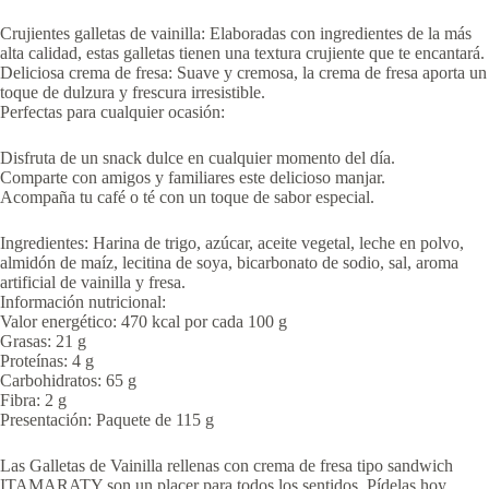
Crujientes galletas de vainilla: Elaboradas con ingredientes de la más
alta calidad, estas galletas tienen una textura crujiente que te encantará.
Deliciosa crema de fresa: Suave y cremosa, la crema de fresa aporta un
toque de dulzura y frescura irresistible.
Perfectas para cualquier ocasión:
Disfruta de un snack dulce en cualquier momento del día.
Comparte con amigos y familiares este delicioso manjar.
Acompaña tu café o té con un toque de sabor especial.
Ingredientes: Harina de trigo, azúcar, aceite vegetal, leche en polvo,
almidón de maíz, lecitina de soya, bicarbonato de sodio, sal, aroma
artificial de vainilla y fresa.
Información nutricional:
Valor energético: 470 kcal por cada 100 g
Grasas: 21 g
Proteínas: 4 g
Carbohidratos: 65 g
Fibra: 2 g
Presentación: Paquete de 115 g
Las Galletas de Vainilla rellenas con crema de fresa tipo sandwich
ITAMARATY son un placer para todos los sentidos. Pídelas hoy