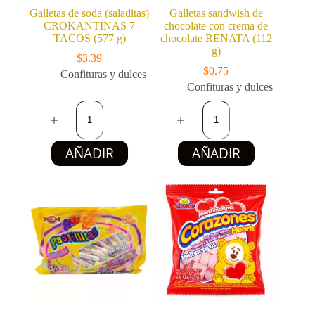
Galletas de soda (saladitas)
Galletas sandwish de
CROKANTINAS 7
chocolate con crema de
TACOS (577 g)
chocolate RENATA (112
g)
$
3.39
$
0.75
Confituras y dulces
Confituras y dulces
Galletas
Galletas
de
sandwish
soda
de
(saladitas)
chocolate
AÑADIR
AÑADIR
CROKANTINAS
con
7
crema
TACOS
de
(577
chocolate
g)
RENATA
cantidad
(112
g)
cantidad