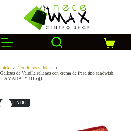
Saltar
al
contenido
Carro
de
compra
Inicio
Confituras y dulces
Galletas de Vainilla rellenas con crema de fresa tipo sandwish
ITAMARATY (115 g)
AGOTADO