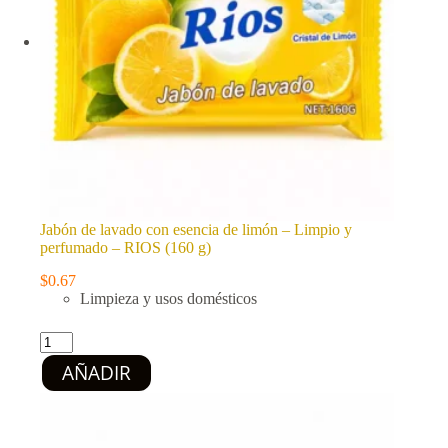
Jabón de lavado con esencia de limón – Limpio y
perfumado – RIOS (160 g)
$
0.67
Limpieza y usos domésticos
Jabón
de
AÑADIR
lavado
con
esencia
de
limón