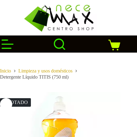
Saltar
al
contenido
Carro
de
compra
Inicio
Limpieza y usos domésticos
Detergente Líquido TITIS (750 ml)
AGOTADO