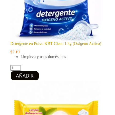
Detergente en Polvo KBT Clean 1 kg (Oxígeno Activo)
$
2.19
Limpieza y usos domésticos
Detergente
en
AÑADIR
Polvo
KBT
Clean
1
kg
(Oxígeno
Activo)
cantidad