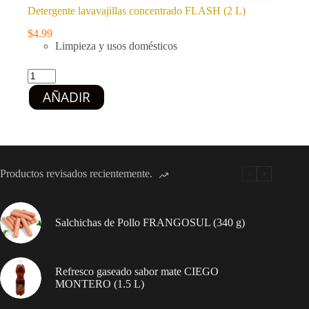
Detergente lavavajillas concentrado FLASH (2 L)
$
4.99
Limpieza y usos domésticos
Detergente
lavavajillas
AÑADIR
concentrado
FLASH
(2
L)
cantidad
Productos revisados recientemente.
Salchichas de Pollo FRANGOSUL (340 g)
Refresco gaseado sabor mate CIEGO
MONTERO (1.5 L)