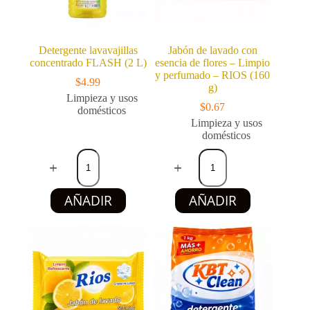
Detergente lavavajillas
Jabón de lavado con
concentrado FLASH (2 L)
esencia de flores – Limpio
y perfumado – RIOS (160
$
4.99
g)
Limpieza y usos
$
0.67
domésticos
Limpieza y usos
domésticos
Detergente
Jabón
lavavajillas
de
concentrado
lavado
FLASH
con
AÑADIR
AÑADIR
(2
esencia
L)
de
cantidad
flores
-
Limpio
y
perfumado
-
RIOS
(160