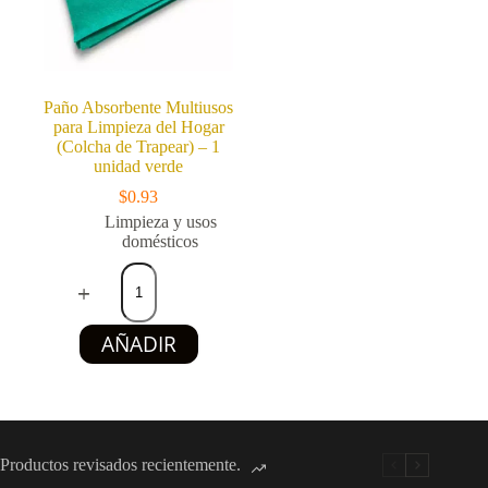
(160
g)
cantidad
Paño Absorbente Multiusos
para Limpieza del Hogar
(Colcha de Trapear) – 1
unidad verde
$
0.93
Limpieza y usos
domésticos
Paño
Absorbente
Multiusos
para
AÑADIR
Limpieza
del
Hogar
(Colcha
de
Trapear)
–
Productos revisados recientemente.
1