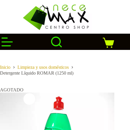
Saltar
al
contenido
Carro
de
compra
Inicio
Limpieza y usos domésticos
Detergente Líquido ROMAR (1250 ml)
AGOTADO