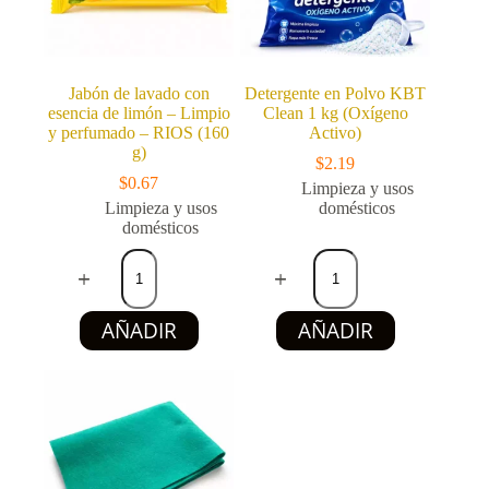
g)
cantidad
Jabón de lavado con
Detergente en Polvo KBT
esencia de limón – Limpio
Clean 1 kg (Oxígeno
y perfumado – RIOS (160
Activo)
g)
$
2.19
$
0.67
Limpieza y usos
Limpieza y usos
domésticos
domésticos
Jabón
Detergente
de
en
lavado
Polvo
con
KBT
AÑADIR
AÑADIR
esencia
Clean
de
1
limón
kg
-
(Oxígeno
Limpio
Activo)
y
cantidad
perfumado
-
RIOS