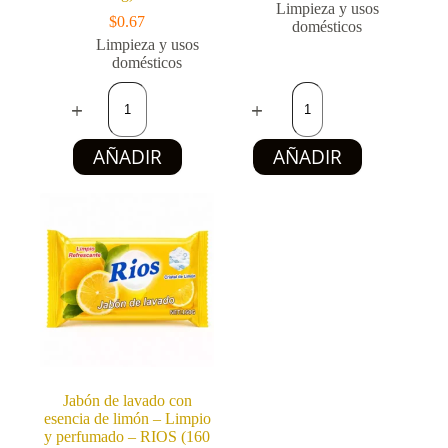
Limpieza y usos
$
0.67
domésticos
Limpieza y usos
domésticos
Jabón
Detergente
de
lavavajillas
lavado
concentrado
con
FLASH
AÑADIR
AÑADIR
esencia
(2
de
L)
flores
cantidad
-
Limpio
y
perfumado
-
RIOS
(160
g)
cantidad
Jabón de lavado con
esencia de limón – Limpio
y perfumado – RIOS (160