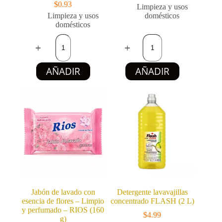
$
0.93
Limpieza y usos
Limpieza y usos
domésticos
domésticos
Paño
Detergente
Absorbente
en
Multiusos
Polvo
para
KBT
AÑADIR
AÑADIR
Limpieza
Clean
del
1
Hogar
kg
(Colcha
(Oxígeno
de
Activo)
Trapear)
cantidad
–
1
unidad
verde
cantidad
Jabón de lavado con
Detergente lavavajillas
esencia de flores – Limpio
concentrado FLASH (2 L)
y perfumado – RIOS (160
$
4.99
g)