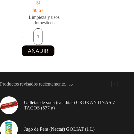
g)
$
0.67
Limpieza y usos
domésticos
Jabón
de
lavado
con
AÑADIR
esencia
de
limón
-
Limpio
y
perfumado
Productos revisados recientemente.
-
RIOS
(160
g)
Galletas de soda (saladitas) CROKANTINAS 7
cantidad
TACOS (577 g)
Jugo de Pera (Nectar) GOLIAT (1 L)