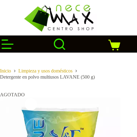
Saltar
al
contenido
Carro
de
compra
Inicio
Limpieza y usos domésticos
Detergente en polvo multiusos LAVANE (500 g)
AGOTADO