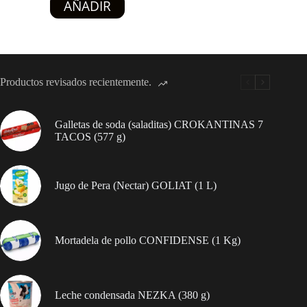
AÑADIR
Limpieza
del
Hogar
(Colcha
de
Trapear)
–
Productos revisados recientemente.
1
unidad
verde
cantidad
Galletas de soda (saladitas) CROKANTINAS 7
TACOS (577 g)
Jugo de Pera (Nectar) GOLIAT (1 L)
Mortadela de pollo CONFIDENSE (1 Kg)
Leche condensada NEZKA (380 g)