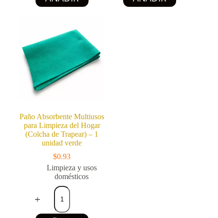
L)
de
cantidad
flores
-
Limpio
y
perfumado
-
RIOS
(160
g)
cantidad
Paño Absorbente Multiusos
para Limpieza del Hogar
(Colcha de Trapear) – 1
unidad verde
$
0.93
Limpieza y usos
domésticos
Paño
Absorbente
Multiusos
para