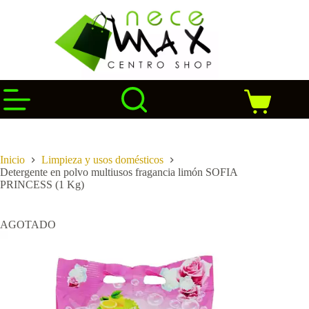
Saltar
al
contenido
Carro
de
compra
Inicio
Limpieza y usos domésticos
Detergente en polvo multiusos fragancia limón SOFIA
PRINCESS (1 Kg)
AGOTADO