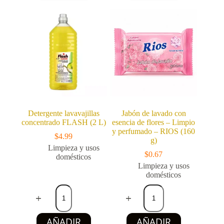
limón
kg
-
(Oxígeno
Limpio
Activo)
y
cantidad
perfumado
-
RIOS
(160
g)
cantidad
Detergente lavavajillas
Jabón de lavado con
concentrado FLASH (2 L)
esencia de flores – Limpio
y perfumado – RIOS (160
$
4.99
g)
Limpieza y usos
$
0.67
domésticos
Limpieza y usos
domésticos
Detergente
Jabón
lavavajillas
de
concentrado
lavado
FLASH
con
AÑADIR
AÑADIR
(2
esencia