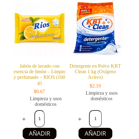
Jabón de lavado con
Detergente en Polvo KBT
esencia de limón – Limpio
Clean 1 kg (Oxígeno
y perfumado – RIOS (160
Activo)
g)
$
2.19
$
0.67
Limpieza y usos
Limpieza y usos
domésticos
domésticos
Jabón
Detergente
de
en
lavado
Polvo
con
KBT
AÑADIR
AÑADIR
esencia
Clean
de
1