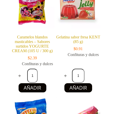
g)
cantidad
Caramelos blandos
Gelatina sabor fresa KENT
masticables – Sabores
(85 g)
surtidos YOGURTE
$
0.91
CREAM (105 U / 300 g)
Confituras y dulces
$
2.39
Confituras y dulces
Caramelos
Gelatina
blandos
sabor
masticables
fresa
-
KENT
AÑADIR
AÑADIR
Sabores
(85
surtidos
g)
YOGURTE
cantidad
CREAM
(105
U
/