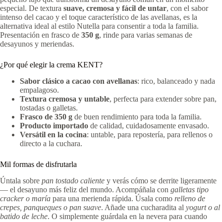
especial. De textura
suave, cremosa y fácil de untar
, con el sabor
intenso del cacao y el toque característico de las avellanas, es la
alternativa ideal al estilo Nutella para consentir a toda la familia.
Presentación en frasco de
350 g
, rinde para varias semanas de
desayunos y meriendas.
¿Por qué elegir la crema KENT?
Sabor clásico a cacao con avellanas
: rico, balanceado y nada
empalagoso.
Textura cremosa y untable
, perfecta para extender sobre pan,
tostadas o galletas.
Frasco de 350 g
de buen rendimiento para toda la familia.
Producto importado
de calidad, cuidadosamente envasado.
Versátil en la cocina
: untable, para repostería, para rellenos o
directo a la cuchara.
Mil formas de disfrutarla
Úntala sobre
pan tostado caliente
y verás cómo se derrite ligeramente
— el desayuno más feliz del mundo. Acompáñala con
galletas tipo
cracker o maría
para una merienda rápida. Úsala como
relleno de
crepes, panqueques o pan suave
. Añade una cucharadita al
yogurt o al
batido de leche
. O simplemente guárdala en la nevera para cuando