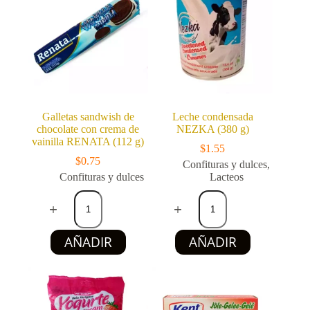
individuales
cantidad
(500
g)
cantidad
Galletas sandwish de
Leche condensada
chocolate con crema de
NEZKA (380 g)
vainilla RENATA (112 g)
$
1.55
$
0.75
Confituras y dulces
,
Confituras y dulces
Lacteos
Galletas
Leche
sandwish
condensada
de
NEZKA
chocolate
(380
AÑADIR
AÑADIR
con
g)
crema
cantidad
de
vainilla
RENATA
(112