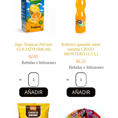
Jugo Tropical (Néctar)
Refresco gaseado sabor
GOLIATH (946 ml)
naranja CIEGO
MONTERO (1.5 L)
$
2.85
$
2.23
Bebidas e Infusiones
Bebidas e Infusiones
Jugo
Refresco
Tropical
gaseado
(Néctar)
sabor
GOLIATH
naranja
AÑADIR
AÑADIR
(946
CIEGO
ml)
MONTERO
cantidad
(1.5
L)
cantidad