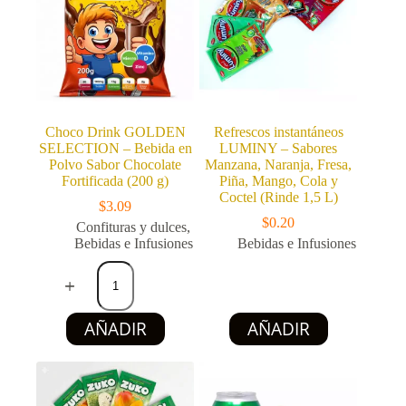
Choco Drink GOLDEN
Refrescos instantáneos
SELECTION – Bebida en
LUMINY – Sabores
Polvo Sabor Chocolate
Manzana, Naranja, Fresa,
Fortificada (200 g)
Piña, Mango, Cola y
Coctel (Rinde 1,5 L)
$
3.09
$
0.20
Confituras y dulces
,
Bebidas e Infusiones
Bebidas e Infusiones
Choco
Drink
GOLDEN
SELECTION
Este
AÑADIR
AÑADIR
–
producto
Bebida
tiene
en
múltiples
Polvo
variantes.
Sabor
Las
Chocolate