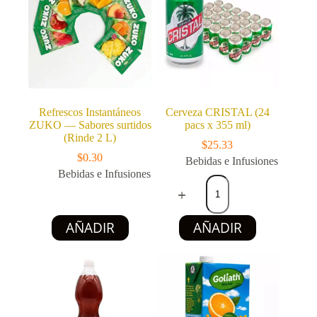
opciones
Fortificada
se
(200
pueden
g)
elegir
cantidad
en
la
página
de
producto
Refrescos Instantáneos
Cerveza CRISTAL (24
ZUKO — Sabores surtidos
pacs x 355 ml)
(Rinde 2 L)
$
25.33
$
0.30
Bebidas e Infusiones
Bebidas e Infusiones
Cerveza
CRISTAL
(24
pacs
Este
AÑADIR
AÑADIR
x
producto
355
tiene
ml)
múltiples
cantidad
variantes.
Las
opciones
se