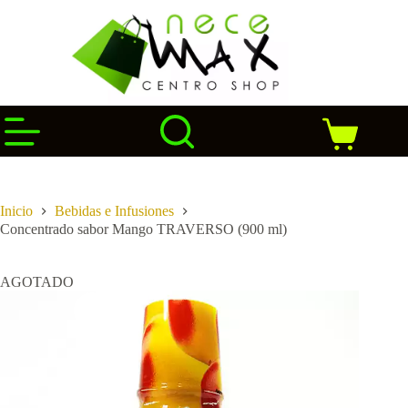
Saltar
al
contenido
Carro
de
compra
Inicio
Bebidas e Infusiones
Concentrado sabor Mango TRAVERSO (900 ml)
AGOTADO