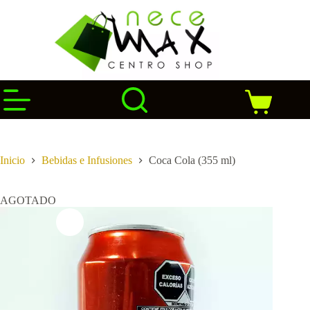
Saltar
al
contenido
Carro
de
compra
Inicio
Bebidas e Infusiones
Coca Cola (355 ml)
AGOTADO