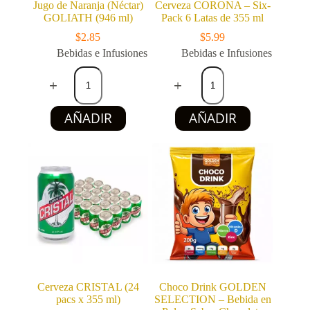
Jugo de Naranja (Néctar)
Cerveza CORONA – Six-
GOLIATH (946 ml)
Pack 6 Latas de 355 ml
$
2.85
$
5.99
Bebidas e Infusiones
Bebidas e Infusiones
Jugo
Cerveza
de
CORONA
Naranja
–
(Néctar)
Six-
AÑADIR
AÑADIR
GOLIATH
Pack
(946
6
ml)
Latas
cantidad
de
355
ml
cantidad
Cerveza CRISTAL (24
Choco Drink GOLDEN
pacs x 355 ml)
SELECTION – Bebida en