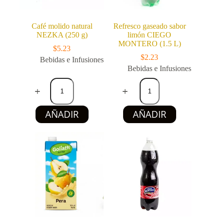
Café molido natural
Refresco gaseado sabor
NEZKA (250 g)
limón CIEGO
MONTERO (1.5 L)
$
5.23
$
2.23
Bebidas e Infusiones
Bebidas e Infusiones
Café
Refresco
molido
gaseado
natural
sabor
NEZKA
limón
AÑADIR
AÑADIR
(250
CIEGO
g)
MONTERO
cantidad
(1.5
L)
cantidad