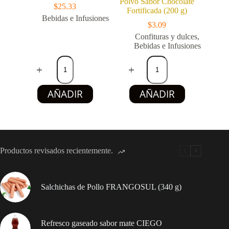
Polvo Sabor Chocolate
$
25.33
Fortificada (200 g)
Bebidas e Infusiones
$
3.09
Confituras y dulces
,
Bebidas e Infusiones
Cerveza
Choco
CRISTAL
Drink
(24
GOLDEN
pacs
SELECTION
AÑADIR
AÑADIR
x
–
355
Bebida
ml)
en
cantidad
Polvo
Sabor
Chocolate
Fortificada
Productos revisados recientemente.
(200
g)
cantidad
Salchichas de Pollo FRANGOSUL (340 g)
Refresco gaseado sabor mate CIEGO