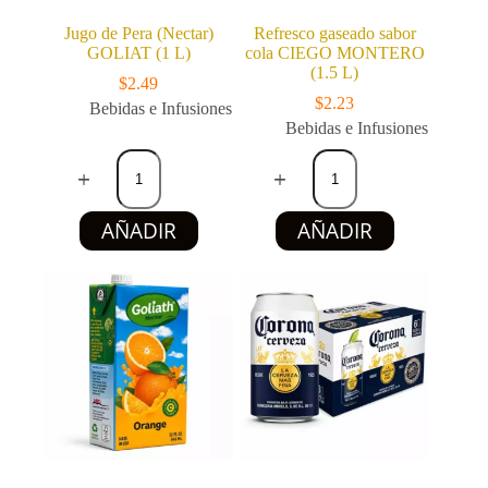
Jugo de Pera (Nectar)
Refresco gaseado sabor
GOLIAT (1 L)
cola CIEGO MONTERO
(1.5 L)
$
2.49
$
2.23
Bebidas e Infusiones
Bebidas e Infusiones
Jugo
Refresco
de
gaseado
Pera
sabor
(Nectar)
cola
AÑADIR
AÑADIR
GOLIAT
CIEGO
(1
MONTERO
L)
(1.5
cantidad
L)
cantidad