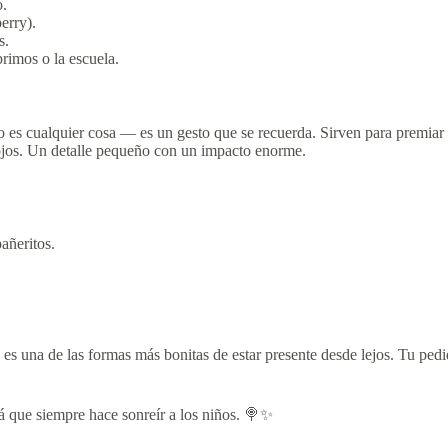
o.
erry).
s.
primos o la escuela.
 es cualquier cosa — es un gesto que se recuerda. Sirven para premiar
 ojos. Un detalle pequeño con un impacto enorme.
añeritos.
 es una de las formas más bonitas de estar presente desde lejos. Tu ped
apá que siempre hace sonreír a los niños. 🍭✨