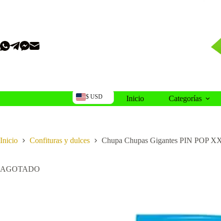
Saltar
al
contenido
$ USD
Inicio
Categorías
Inicio
Confituras y dulces
Chupa Chupas Gigantes PIN POP XX
AGOTADO