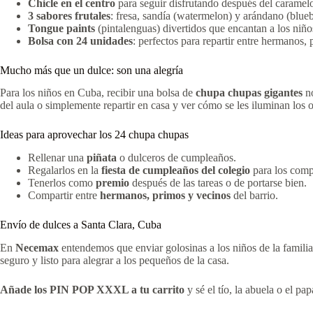
Chicle en el centro
para seguir disfrutando después del caramel
3 sabores frutales
: fresa, sandía (watermelon) y arándano (blueb
Tongue paints
(pintalenguas) divertidos que encantan a los niño
Bolsa con 24 unidades
: perfectos para repartir entre hermanos, 
Mucho más que un dulce: son una alegría
Para los niños en Cuba, recibir una bolsa de
chupa chupas gigantes
no
del aula o simplemente repartir en casa y ver cómo se les iluminan los
Ideas para aprovechar los 24 chupa chupas
Rellenar una
piñata
o dulceros de cumpleaños.
Regalarlos en la
fiesta de cumpleaños del colegio
para los comp
Tenerlos como
premio
después de las tareas o de portarse bien.
Compartir entre
hermanos, primos y vecinos
del barrio.
Envío de dulces a Santa Clara, Cuba
En
Necemax
entendemos que enviar golosinas a los niños de la familia
seguro y listo para alegrar a los pequeños de la casa.
Añade los PIN POP XXXL a tu carrito
y sé el tío, la abuela o el p