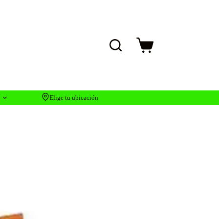
Carro
de
compra
Elige tu ubicación