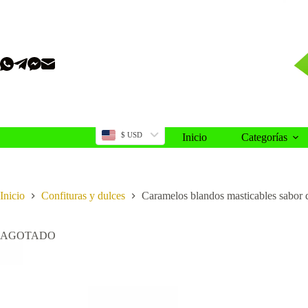
Saltar
al
contenido
$ USD
Inicio
Categorías
Inicio
Confituras y dulces
Caramelos blandos masticables sabo
AGOTADO