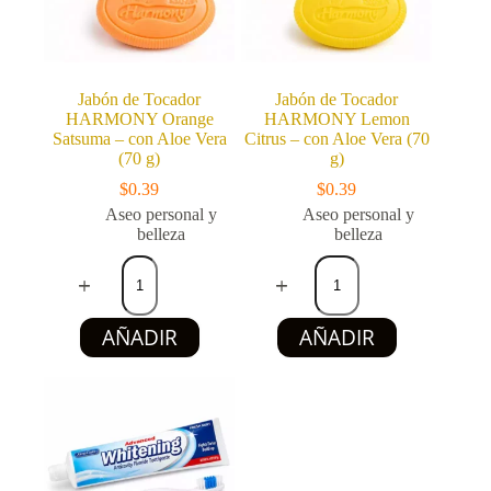
Jabón de Tocador
Jabón de Tocador
HARMONY Orange
HARMONY Lemon
Satsuma – con Aloe Vera
Citrus – con Aloe Vera (70
(70 g)
g)
$
0.39
$
0.39
Aseo personal y
Aseo personal y
belleza
belleza
Jabón
Jabón
de
de
Tocador
Tocador
HARMONY
HARMONY
AÑADIR
AÑADIR
Orange
Lemon
Satsuma
Citrus
–
–
con
con
Aloe
Aloe
Vera
Vera
(70
(70
g)
g)
cantidad
cantidad