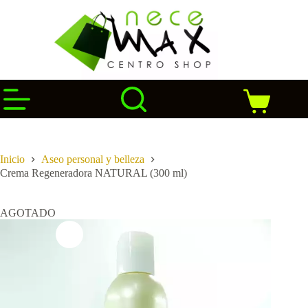
Saltar
al
contenido
Carro
de
compra
Inicio
Aseo personal y belleza
Crema Regeneradora NATURAL (300 ml)
AGOTADO