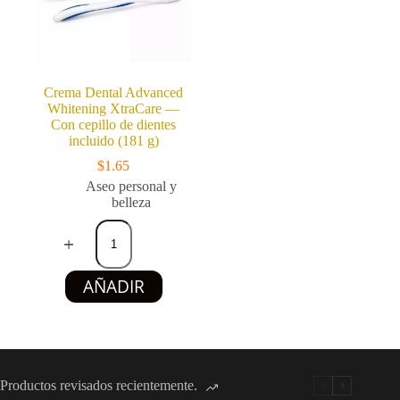
Crema Dental Advanced
Whitening XtraCare —
Con cepillo de dientes
incluido (181 g)
$
1.65
Aseo personal y
belleza
Crema
Dental
Advanced
Whitening
AÑADIR
XtraCare
—
Con
cepillo
de
dientes
incluido
Productos revisados recientemente.
(181