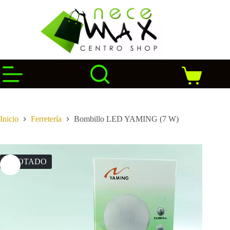
Saltar
al
contenido
Carro
de
compra
Inicio
Ferretería
Bombillo LED YAMING (7 W)
AGOTADO