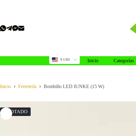
Saltar
al
contenido
$ USD
Inicio
Categorías
Inicio
Ferretería
Bombillo LED IUNKE (15 W)
AGOTADO