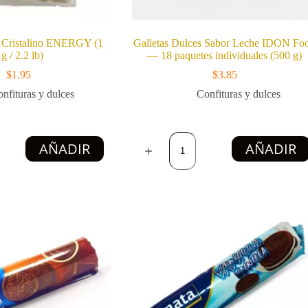
 Cristalino ENERGY (1
Galletas Dulces Sabor Leche IDON Fo
g / 2.2 lb)
— 18 paquetes individuales (500 g)
$
1.95
$
3.85
nfituras y dulces
Confituras y dulces
Galletas
AÑADIR
AÑADIR
Dulces
o
Sabor
Y
Leche
IDON
Food
—
18
paquetes
individuales
(500
g)
cantidad