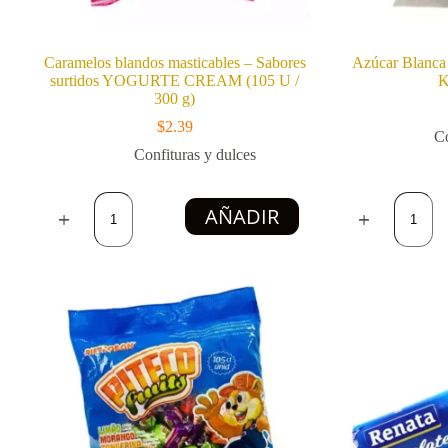
Caramelos blandos masticables – Sabores
Azúcar Blanca
surtidos YOGURTE CREAM (105 U /
K
300 g)
$
2.39
Co
Confituras y dulces
Caramelos
Azúcar
AÑADIR
blandos
Blanca
masticables
Cristalin
-
ENERG
Sabores
(1
surtidos
Kg
YOGURTE
/
CREAM
2.2
(105
lb)
U
cantidad
/
300
g)
cantidad