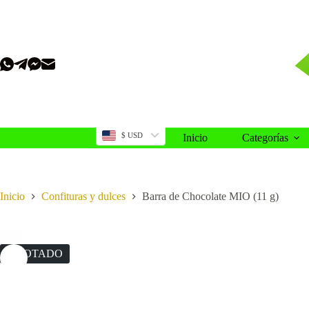
Saltar
al
contenido
$ USD
Inicio
Categorías
Inicio
Confituras y dulces
Barra de Chocolate MIO (11 g)
AGOTADO