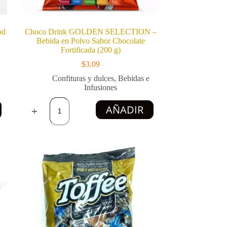
od
Choco Drink GOLDEN SELECTION –
Bebida en Polvo Sabor Chocolate
Fortificada (200 g)
$
3.09
Confituras y dulces
,
Bebidas e
Infusiones
Choco
AÑADIR
Drink
GOLDEN
SELECTION
–
Bebida
en
Polvo
Sabor
Chocolate
Fortificada
(200
g)
cantidad