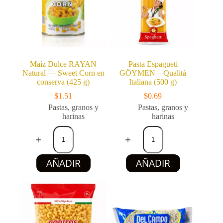
Maíz Dulce RAYAN
Pasta Espagueti
Natural — Sweet Corn en
GÖYMEN – Qualità
conserva (425 g)
Italiana (500 g)
$
1.51
$
0.69
Pastas, granos y
Pastas, granos y
harinas
harinas
Maíz
Pasta
Dulce
Espagueti
RAYAN
GÖYMEN
Natural
–
AÑADIR
AÑADIR
—
Qualità
Sweet
Italiana
Corn
(500
en
g)
conserva
cantidad
(425
g)
cantidad