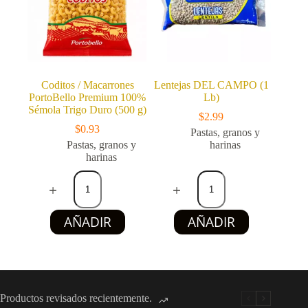
Coditos / Macarrones
Lentejas DEL CAMPO (1
PortoBello Premium 100%
Lb)
Sémola Trigo Duro (500 g)
$
2.99
$
0.93
Pastas, granos y
Pastas, granos y
harinas
harinas
Coditos
Lentejas
/
DEL
Macarrones
CAMPO
PortoBello
(1
AÑADIR
AÑADIR
Premium
Lb)
100%
cantidad
Sémola
Trigo
Duro
(500
g)
Productos revisados recientemente.
cantidad