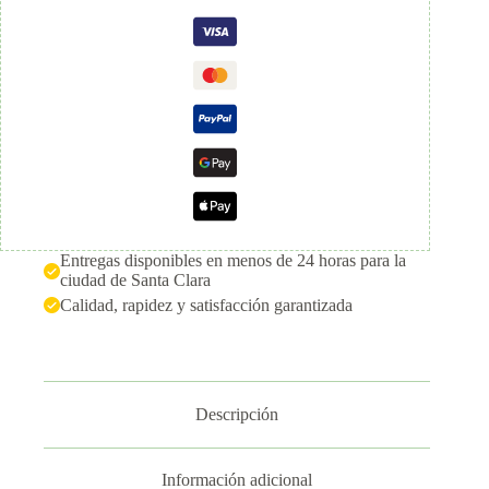
PATEKO
(1
kg
/
2.2
lb)
cantidad
Entregas disponibles en menos de 24 horas para la
ciudad de Santa Clara
Calidad, rapidez y satisfacción garantizada
Descripción
Información adicional