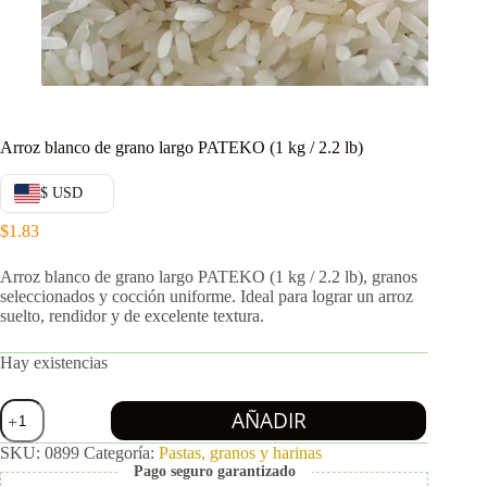
Arroz blanco de grano largo PATEKO (1 kg / 2.2 lb)
$ USD
$
1.83
Arroz blanco de grano largo PATEKO (1 kg / 2.2 lb), granos
seleccionados y cocción uniforme. Ideal para lograr un arroz
suelto, rendidor y de excelente textura.
Hay existencias
Arroz
AÑADIR
blanco
de
SKU:
0899
Categoría:
Pastas, granos y harinas
grano
Pago seguro garantizado
largo