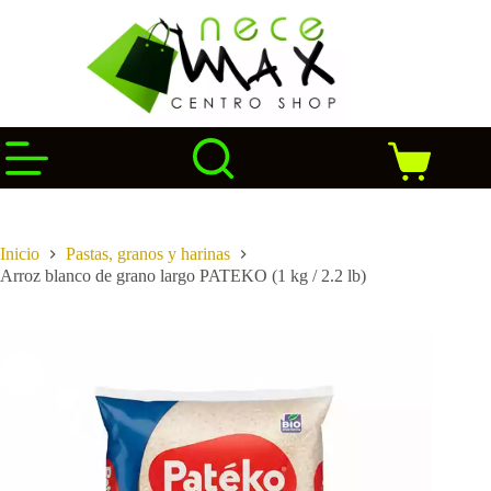
Saltar
al
contenido
Carro
de
compra
Inicio
Pastas, granos y harinas
Arroz blanco de grano largo PATEKO (1 kg / 2.2 lb)