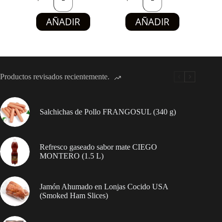
(500
Tomate
g)
Doble
AÑADIR
AÑADIR
cantidad
Concentrada
TUKAŞ
–
Sin
Sal
Añadida
(410
Productos revisados recientemente.
g)
cantidad
Salchichas de Pollo FRANGOSUL (340 g)
Refresco gaseado sabor mate CIEGO
MONTERO (1.5 L)
Jamón Ahumado en Lonjas Cocido USA
(Smoked Ham Slices)