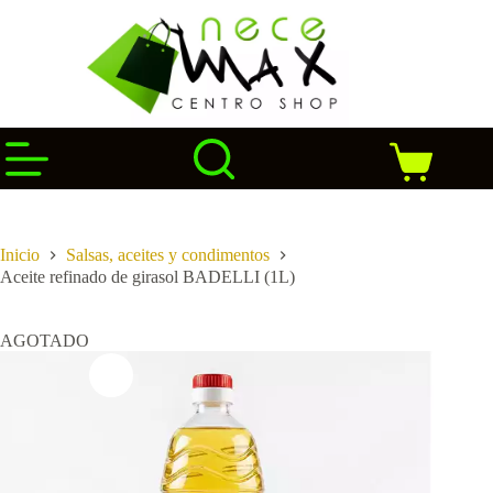
Saltar
al
contenido
Carro
de
compra
Inicio
Salsas, aceites y condimentos
Aceite refinado de girasol BADELLI (1L)
AGOTADO