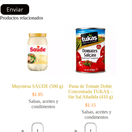
Enviar
Productos relacionados
Mayonesa SAUDE (500 g)
Pasta de Tomate Doble
Concentrada TUKAŞ –
$
1.95
Sin Sal Añadida (410 g)
Salsas, aceites y
$
1.15
condimentos
Salsas, aceites y
condimentos
Mayonesa
Pasta
SAUDE
de